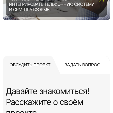
ИНТЕГРИРОВАТЬ ТЕЛЕФОННУЮ СИСТЕМУ
ВОЗМОЖНОСТИ «1С-БИТРИКС»:
И CRM-ПЛАТФОРМЫ
ВЫБИРАЕМ ОПТИМАЛЬНУЮ ЛИЦЕНЗИЮ
DIGITAL ТРАНСФОРМАЦИЯ ПРЕДПРИЯТИЯ:
5 ШАГОВ, ЧТОБЫ ВСЕ ПОЛУЧИЛОСЬ
ОБСУДИТЬ ПРОЕКТ
ЗАДАТЬ ВОПРОС
Давайте знакомиться!
Расскажите о своём
проекте