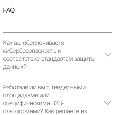
FAQ
Как вы обеспечиваете
кибербезопасность и
соответствие стандартам защиты
данных?
Мы строим защиту по нескольким
контурам: от архитектуры до процессов
Работали ли вы с тендерными
разработки. Соблюдаем OWASP, ISO
площадками или
27001, GDPR, PCI DSS и другие стандарты,
специфическими B2B-
а безопасность внедряем на уровне кода
платформами? Как решаете их
и инфраструктуры.