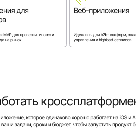
ения для
Веб-приложения
ов
к MVP для проверки гипотез и
Идеальны для b2b-платформ, онл
да на рынок
управления и highload-сервисов
аботать кроссплатформе
иложение, которое одинаково хорошо работает на iOS и 
ваши задачи, сроки и бюджет, чтобы запустить продукт бе