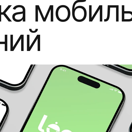
ка мобил
ний