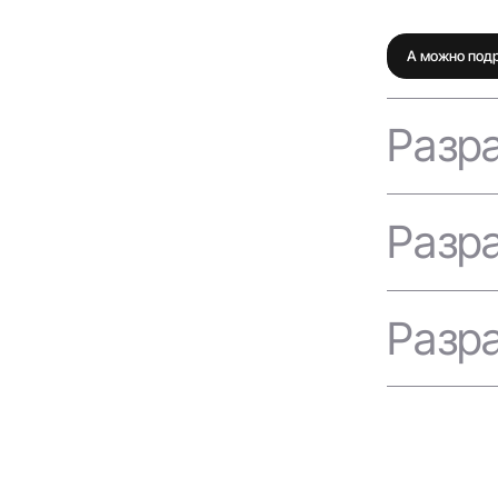
А можно под
Разр
Разр
Расскажите 
Разр
Расскажите 