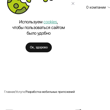
О компании
Используем
cookies
,
чтобы пользоваться сайтом
было удобно
Клиенты
Разработка сайт
Отзывы
Техническая под
Ок, здорово
Цены
Разработка моб
Вакансии
Разработка Enter
Полезное
Внедрение искус
Аутстаффинг IT-
Разработка про
Разработка фирм
Главная
Услуги
Разработка мобильных приложений