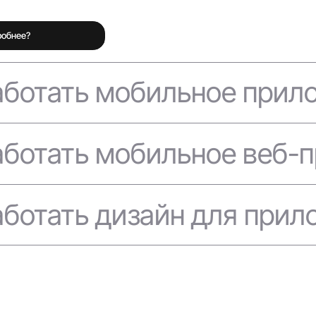
робнее?
аботать мобильное прил
аботать мобильное веб-
больше
аботать дизайн для прил
больше