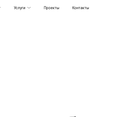
Услуги
Проекты
Контакты
ов под ключ
держка сайтов
ильных приложений
prise решений
ственного интеллекта
специалистов
граммного обеспечения
енного стиля