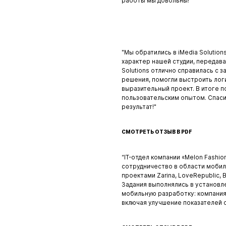
работы мы довольны!”
"Мы обратились в iMedia Solutio
характер нашей студии, передава
Solutions отлично справилась с 
решения, помогли выстроить логи
выразительный проект. В итоге п
пользовательским опытом. Спаси
результат!"
СМОТРЕТЬ ОТЗЫВ В PDF
“IT-отдел компании «Melon Fashio
сотрудничество в области мобильн
проектами Zarina, LoveRepublic,
Задания выполнялись в установл
мобильную разработку: компания 
включая улучшение показателей 