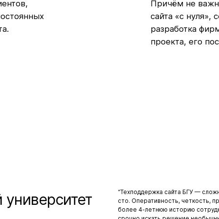
иентов,
Причём не важно
постоянных
сайта «с нуля»,
а.
разработка фир
проекта, его п
“Техподдержка сайта БГУ — сложна
 университет
сто. Оперативность, четкость, п
более 4-летнюю историю сотрудн
срочно искать решение необычны