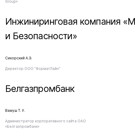
Group»
Инжиниринговая компания «
и Безопасности»
Сикорский А.Э.
Директор ООО "ФорматЛайн"
Белгазпромбанк
Вамуш Т. У.
Администратор корпоративного сайта ОАО
«Белгазпромбанк»