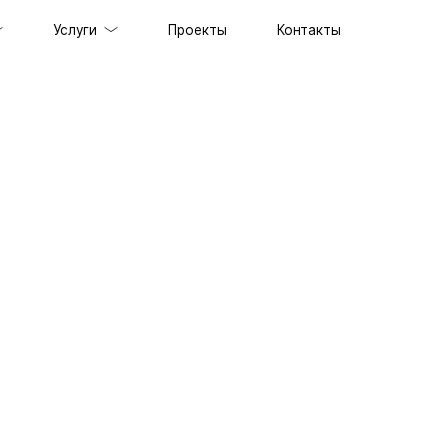
Услуги
Проекты
Контакты
ов под ключ
держка сайтов
ильных приложений
prise решений
ственного интеллекта
специалистов
граммного обеспечения
енного стиля