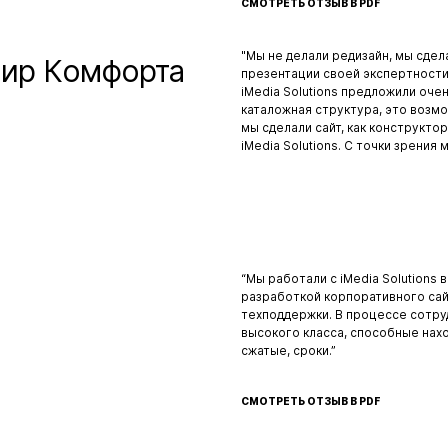
СМОТРЕТЬ ОТЗЫВ В PDF
"Мы не делали редизайн, мы сдел
Мир Комфорта
презентации своей экспертности
iMedia Solutions предложили оче
каталожная структура, это возмо
мы сделали сайт, как конструкто
iMedia Solutions. С точки зрения
“Мы работали с iMedia Solutions 
разработкой корпоративного сай
техподдержки. В процессе сотру
высокого класса, способные нах
сжатые, сроки.”
СМОТРЕТЬ ОТЗЫВ В PDF