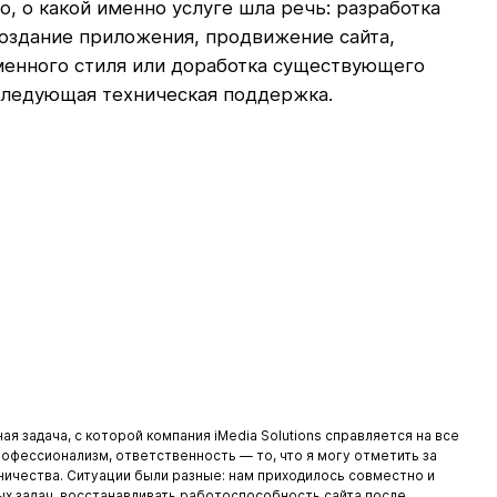
, о какой именно услуге шла речь: разработка
 создание приложения, продвижение сайта,
менного стиля или доработка существующего
оследующая техническая поддержка.
я задача, с которой компания iMedia Solutions справляется на все
рофессионализм, ответственность — то, что я могу отметить за
ичества. Ситуации были разные: нам приходилось совместно и
х задач, восстанавливать работоспособность сайта после