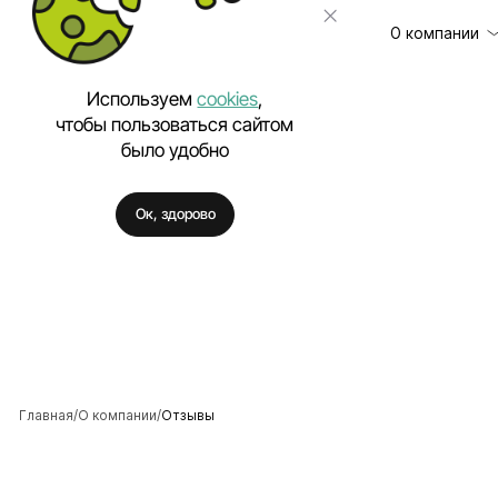
О компании
Используем
cookies
,
чтобы пользоваться сайтом
было удобно
Клиенты
Разработка сайт
Отзывы
Техническая под
Ок, здорово
Цены
Разработка моб
Вакансии
Разработка Enter
Полезное
Внедрение искус
Аутстаффинг IT-
Разработка про
Разработка фирм
Главная
О компании
Отзывы