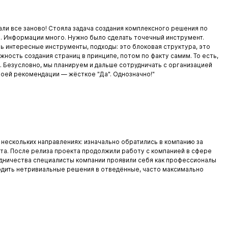
али все заново! Стояла задача создания комплексного решения по
. Информации много. Нужно было сделать точечный инструмент.
нь интересные инструменты, подходы: это блоковая структура, это
жность создания страниц в принципе, потом по факту самим. То есть,
р. Безусловно, мы планируем и дальше сотрудничать с организацией
 моей рекомендации — жёсткое "Да". Однозначно!"
в нескольких направлениях: изначально обратились в компанию за
та. После релиза проекта продолжили работу с компанией в сфере
дничества специалисты компании проявили себя как профессионалы
одить нетривиальные решения в отведённые, часто максимально