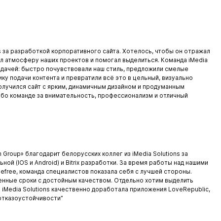
ns за разработкой корпоративного сайта. Хотелось, чтобы он отражал
л атмосферу наших проектов и помогал выделиться. Команда iMedia
задачей: быстро почувствовали наш стиль, предложили смелые
ку подачи контента и превратили всё это в цельный, визуально
олучился сайт с ярким, динамичным дизайном и продуманным
бо команде за внимательность, профессионализм и отличный
n Group» благодарит белорусских коллег из iMedia Solutions за
ой (IOS и Android) и Bitrix разработки. За время работы над нашими
 Befree, команда специалистов показала себя с лучшей стороны.
енные сроки с достойным качеством. Отдельно хотим выделить
iMedia Solutions качественно доработала приложения LoveRepublic,
отказоустойчивости”