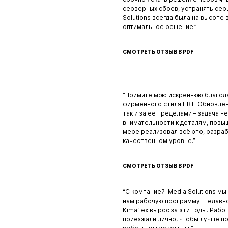
серверных сбоев, устранять сер
Solutions всегда была на высоте
оптимальное решение.”
СМОТРЕТЬ ОТЗЫВ В PDF
“Примите мою искреннюю благод
фирменного стиля ПВТ. Обновлен
так и за ее пределами – задача н
внимательности к деталям, повыш
мере реализовал всё это, разра
качественном уровне.”
СМОТРЕТЬ ОТЗЫВ В PDF
“С компанией iMedia Solutions мы
нам рабочую программу. Недавно 
Kimaflex вырос за эти годы. Раб
приезжали лично, чтобы лучше по