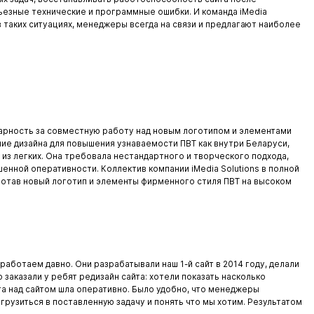
ьезные технические и программные ошибки. И команда iMedia
 в таких ситуациях, менеджеры всегда на связи и предлагают наиболее
арность за совместную работу над новым логотипом и элементами
ие дизайна для повышения узнаваемости ПВТ как внутри Беларуси,
е из легких. Она требовала нестандартного и творческого подхода,
енной оперативности. Коллектив компании iMedia Solutions в полной
ботав новый логотип и элементы фирменного стиля ПВТ на высоком
 работаем давно. Они разрабатывали наш 1-й сайт в 2014 году, делали
заказали у ребят редизайн сайта: хотели показать насколько
ота над сайтом шла оперативно. Было удобно, что менеджеры
грузиться в поставленную задачу и понять что мы хотим. Результатом