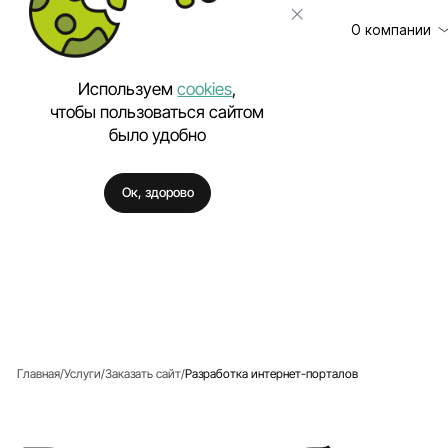
О компании
Используем
cookies
,
чтобы пользоваться сайтом
было удобно
Клиенты
Разработка сайт
Отзывы
Техническая под
Ок, здорово
Цены
Разработка моб
Вакансии
Разработка Enter
Полезное
Внедрение искус
Аутстаффинг IT-
Разработка про
Разработка фирм
Главная
Услуги
Заказать сайт
Разработка интернет-порталов