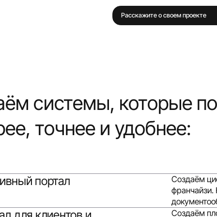
Расскажите о своем проекте
аём системы, которые п
ее, точнее и удобнее:
ивный портал
Создаём ци
франчайзи.
документооб
ал для клиентов и
Создаём пло