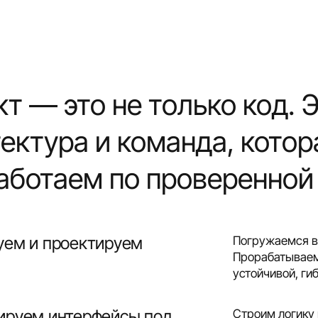
т — это не только код. 
ектура и команда, котора
аботаем по проверенной
уем и проектируем
Погружаемся в 
Прорабатываем 
устойчивой, гиб
ируем интерфейсы под
Строим логику 