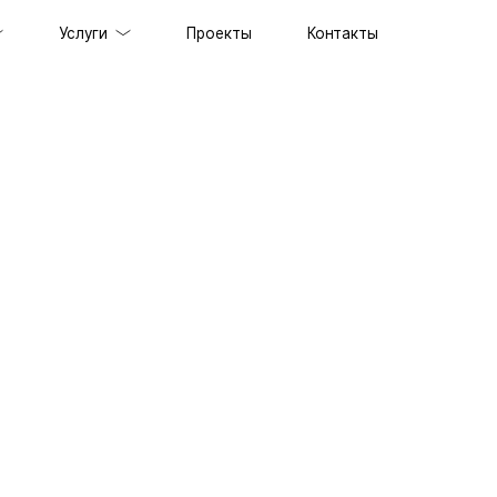
Услуги
Проекты
Контакты
ов под ключ
держка сайтов
ильных приложений
prise решений
ственного интеллекта
специалистов
граммного обеспечения
енного стиля