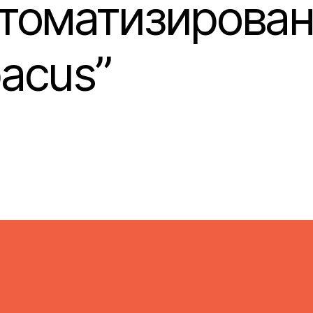
втоматизирован
acus”