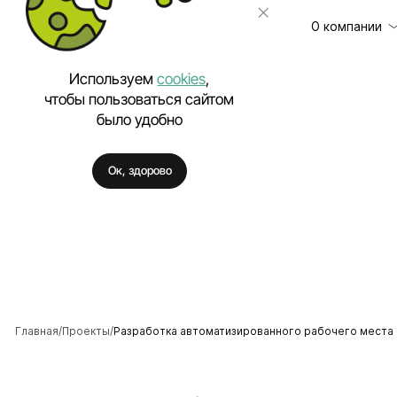
О компании
Используем
cookies
,
чтобы пользоваться сайтом
было удобно
Клиенты
Разработка сайт
Отзывы
Техническая под
Ок, здорово
Цены
Разработка моб
Вакансии
Разработка Enter
Полезное
Внедрение искус
Аутстаффинг IT-
Разработка про
Разработка фирм
Главная
Проекты
Разработка автоматизированного рабочего места 