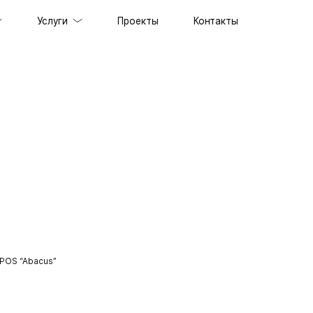
Услуги
Проекты
Контакты
ов под ключ
держка сайтов
ильных приложений
prise решений
ственного интеллекта
специалистов
граммного обеспечения
енного стиля
POS “Abacus”