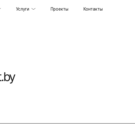
Услуги
Проекты
Контакты
ов под ключ
держка сайтов
ильных приложений
.by
prise решений
ственного интеллекта
специалистов
граммного обеспечения
енного стиля