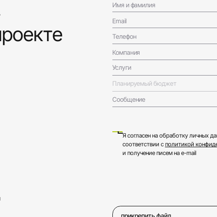
!
Имя и фамилия
Email
проекте
Телефон
Компания
Услуги
Планируемый бюджет
Сообщение
Я согласен на обработку личных да
соответствии с
политикой конфид
и получение писем на e-mail
м
прикрепить файл