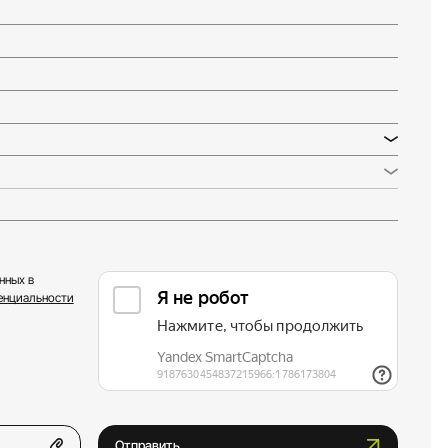
нных в
енциальности
Отправить