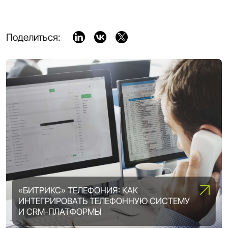
Поделиться:
«БИТРИКС» ТЕЛЕФОНИЯ: КАК
ИНТЕГРИРОВАТЬ ТЕЛЕФОННУЮ СИСТЕМУ
ВОЗМОЖНОСТИ «1С-БИТРИКС»:
И CRM-ПЛАТФОРМЫ
ВЫБИРАЕМ ОПТИМАЛЬНУЮ ЛИЦЕНЗИЮ
DIGITAL ТРАНСФОРМАЦИЯ ПРЕДПРИЯТИЯ: