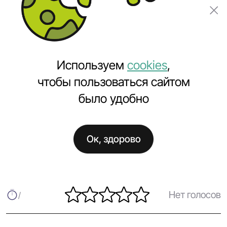
Заказать проект
Используем
cookies
,
чтобы пользоваться сайтом
было удобно
Главная
Полезное
Завершили работы по sitivis.by
Ок, здорово
Завершили работы по sitivis.by
Нет голосов