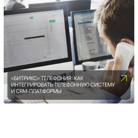
«БИТРИКС» ТЕЛЕФОНИЯ: КАК
ИНТЕГРИРОВАТЬ ТЕЛЕФОННУЮ СИСТЕМУ
ВОЗМОЖНОСТИ «1С-БИТРИКС»:
И CRM-ПЛАТФОРМЫ
ВЫБИРАЕМ ОПТИМАЛЬНУЮ ЛИЦЕНЗИЮ
DIGITAL ТРАНСФОРМАЦИЯ ПРЕДПРИЯТИЯ:
5 ШАГОВ, ЧТОБЫ ВСЕ ПОЛУЧИЛОСЬ