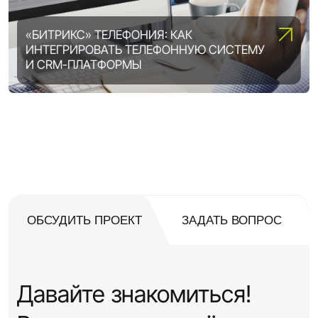
«БИТРИКС» ТЕЛЕФОНИЯ: КАК
ИНТЕГРИРОВАТЬ ТЕЛЕФОННУЮ СИСТЕМУ
ВОЗМОЖНОСТИ «1С-БИТРИКС»:
И CRM-ПЛАТФОРМЫ
ВЫБИРАЕМ ОПТИМАЛЬНУЮ ЛИЦЕНЗИЮ
DIGITAL ТРАНСФОРМАЦИЯ ПРЕДПРИЯТИЯ:
5 ШАГОВ, ЧТОБЫ ВСЕ ПОЛУЧИЛОСЬ
ОБСУДИТЬ ПРОЕКТ
ЗАДАТЬ ВОПРОС
Давайте знакомиться!