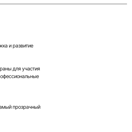
жка и развитие
браны для участия
профессиональные
 самый прозрачный