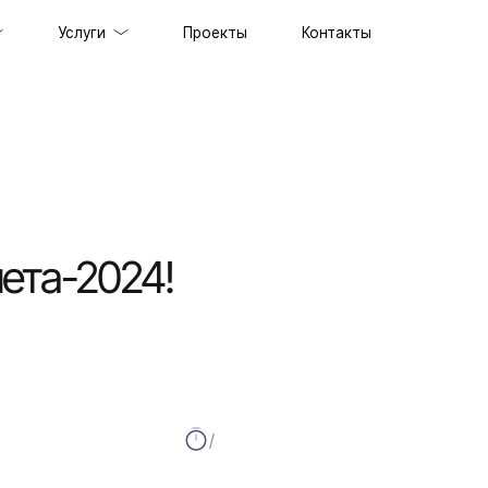
Услуги
Проекты
Контакты
ов под ключ
держка сайтов
ильных приложений
ета-2024!
prise решений
ственного интеллекта
специалистов
граммного обеспечения
енного стиля