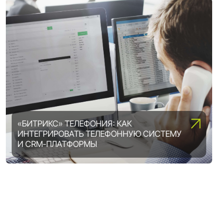
«БИТРИКС» ТЕЛЕФОНИЯ: КАК
ИНТЕГРИРОВАТЬ ТЕЛЕФОННУЮ СИСТЕМУ
ВОЗМОЖНОСТИ «1С-БИТРИКС»:
И CRM-ПЛАТФОРМЫ
ВЫБИРАЕМ ОПТИМАЛЬНУЮ ЛИЦЕНЗИЮ
DIGITAL ТРАНСФОРМАЦИЯ ПРЕДПРИЯТИЯ:
5 ШАГОВ, ЧТОБЫ ВСЕ ПОЛУЧИЛОСЬ