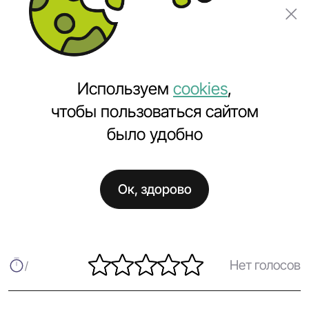
Заказать проект
Используем
cookies
,
чтобы пользоваться сайтом
было удобно
Главная
Полезное
Поздравляем милых дам!
Ок, здорово
Поздравляем милых дам!
Нет голосов