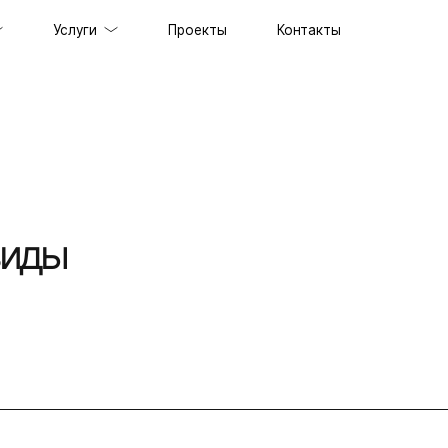
Услуги
Проекты
Контакты
ов под ключ
держка сайтов
ильных приложений
виды
prise решений
ственного интеллекта
специалистов
граммного обеспечения
енного стиля