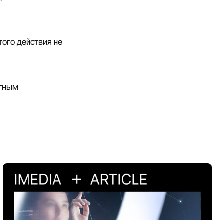
того действия не
ытным