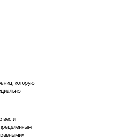
раниц, которую
пециально
о вес и
 определенным
 «равными»