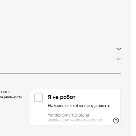
нных в
енциальности