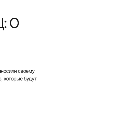
: О
риносили своему
, которые будут