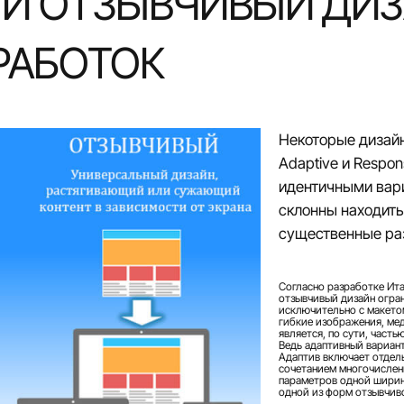
И ОТЗЫВЧИВЫЙ ДИЗ
РАБОТОК
Некоторые дизай
Adaptive и Respon
идентичными вари
склонны находить
существенные ра
Согласно разработке Ит
отзывчивый дизайн огра
исключительно с макетом
гибкие изображения, мед
является, по сути, часть
Ведь адаптивный вариант
Адаптив включает отдел
сочетанием многочислен
параметров одной ширин
одной из форм отзывчиво