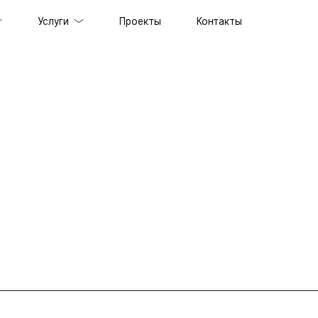
Услуги
Проекты
Контакты
ов под ключ
держка сайтов
ильных приложений
prise решений
ственного интеллекта
специалистов
граммного обеспечения
енного стиля