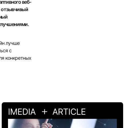
аптивного веб-
т отзывчивый
нный
улучшениями.
йн лучше
ься с
ля конкретных