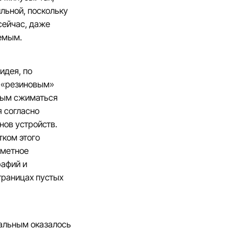
льной, поскольку
сейчас, даже
емым.
идея, по
с «резиновым»
ным сжиматься
я согласно
ов устройств.
ком этого
аметное
рафий и
траницах пустых
альным оказалось