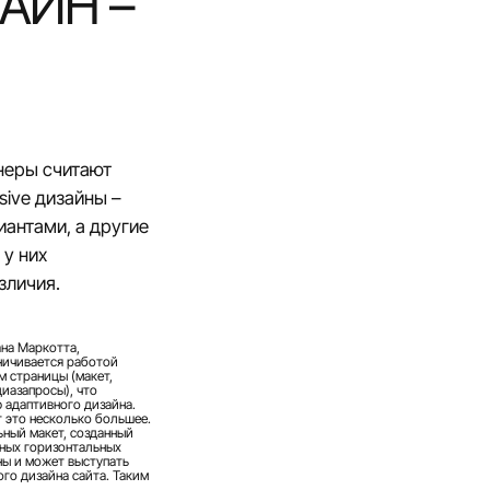
АЙН –
неры считают
sive дизайны –
антами, а другие
 у них
зличия.
ана Маркотта,
ничивается работой
 страницы (макет,
иазапросы), что
ю адаптивного дизайна.
 это несколько большее.
ьный макет, созданный
ных горизонтальных
ы и может выступать
го дизайна сайта. Таким