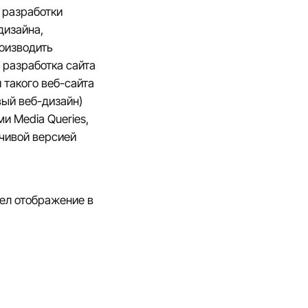
 разработки
дизайна,
оизводить
и
разработка сайта
 такого веб-сайта
вый веб-дизайн)
ми Media Queries,
чивой версией
шел отображение в