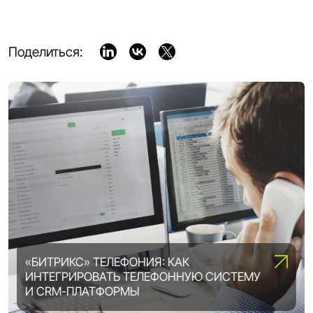
Поделиться:
«БИТРИКС» ТЕЛЕФОНИЯ: КАК
ИНТЕГРИРОВАТЬ ТЕЛЕФОННУЮ СИСТЕМУ
ВОЗМОЖНОСТИ «1С-БИТРИКС»:
И CRM-ПЛАТФОРМЫ
ВЫБИРАЕМ ОПТИМАЛЬНУЮ ЛИЦЕНЗИЮ
DIGITAL ТРАНСФОРМАЦИЯ ПРЕДПРИЯТИЯ: