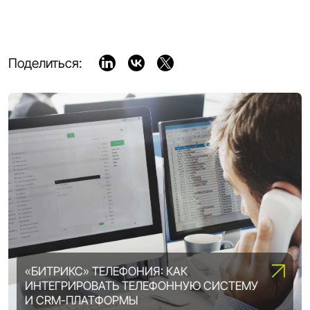
Поделиться:
«БИТРИКС» ТЕЛЕФОНИЯ: КАК
ИНТЕГРИРОВАТЬ ТЕЛЕФОННУЮ СИСТЕМУ
ВОЗМОЖНОСТИ «1С-БИТРИКС»:
И CRM-ПЛАТФОРМЫ
ВЫБИРАЕМ ОПТИМАЛЬНУЮ ЛИЦЕНЗИЮ
DIGITAL ТРАНСФОРМАЦИЯ ПРЕДПРИЯТИЯ: