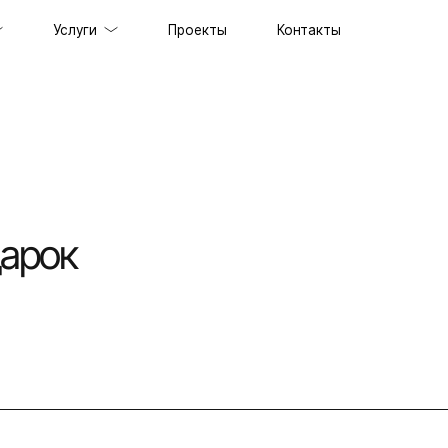
Услуги
Проекты
Контакты
ов под ключ
держка сайтов
ильных приложений
дарок
prise решений
ственного интеллекта
специалистов
граммного обеспечения
енного стиля