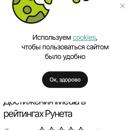
Заказать проект
Используем
cookies
,
чтобы пользоваться сайтом
было удобно
Главная
Полезное
Достижения iMedia в рейтингах Рунета
Ок, здорово
Достижения iMedia в
рейтингах Рунета