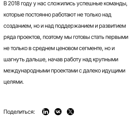
В 2018 году у нас сложились успешные команды,
которые постоянно работают не только над
созданием, но и над поддержанием и развитием
ряда проектов, поэтому мы готовы стать первыми
не только в среднем ценовом сегменте, но и
шагнуть дальше, начав работу над крупными
международными проектами с далеко идущими
целями.
«БИТРИКС» ТЕЛЕФОНИЯ: КАК
ИНТЕГРИРОВАТЬ ТЕЛЕФОННУЮ СИСТЕМУ
ВОЗМОЖНОСТИ «1С-БИТРИКС»:
Поделиться:
И CRM-ПЛАТФОРМЫ
ВЫБИРАЕМ ОПТИМАЛЬНУЮ ЛИЦЕНЗИЮ
DIGITAL ТРАНСФОРМАЦИЯ ПРЕДПРИЯТИЯ:
5 ШАГОВ, ЧТОБЫ ВСЕ ПОЛУЧИЛОСЬ