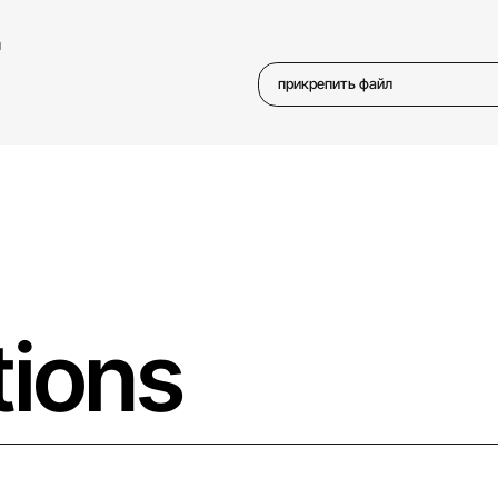
м
прикрепить файл
tions