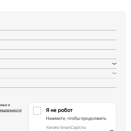
нных в
енциальности