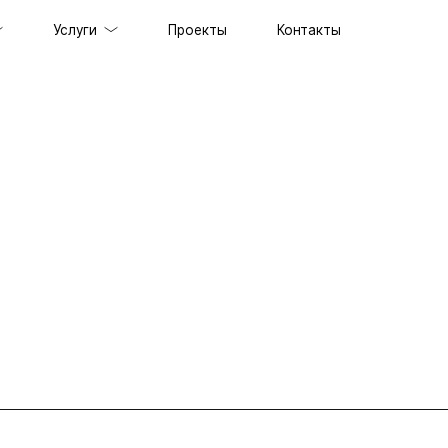
Услуги
Проекты
Контакты
ов под ключ
держка сайтов
ильных приложений
prise решений
ственного интеллекта
специалистов
граммного обеспечения
енного стиля