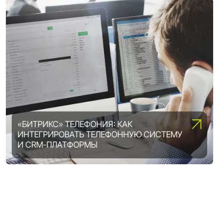
«БИТРИКС» ТЕЛЕФОНИЯ: КАК
ИНТЕГРИРОВАТЬ ТЕЛЕФОННУЮ СИСТЕМУ
ВОЗМОЖНОСТИ «1С-БИТРИКС»:
И CRM-ПЛАТФОРМЫ
ВЫБИРАЕМ ОПТИМАЛЬНУЮ ЛИЦЕНЗИЮ
DIGITAL ТРАНСФОРМАЦИЯ ПРЕДПРИЯТИЯ:
5 ШАГОВ, ЧТОБЫ ВСЕ ПОЛУЧИЛОСЬ