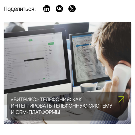
Поделиться:
«БИТРИКС» ТЕЛЕФОНИЯ: КАК
ИНТЕГРИРОВАТЬ ТЕЛЕФОННУЮ СИСТЕМУ
ВОЗМОЖНОСТИ «1С-БИТРИКС»:
И CRM-ПЛАТФОРМЫ
ВЫБИРАЕМ ОПТИМАЛЬНУЮ ЛИЦЕНЗИЮ
DIGITAL ТРАНСФОРМАЦИЯ ПРЕДПРИЯТИЯ:
5 ШАГОВ, ЧТОБЫ ВСЕ ПОЛУЧИЛОСЬ