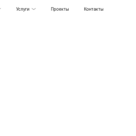
Услуги
Проекты
Контакты
ов под ключ
держка сайтов
ильных приложений
prise решений
ственного интеллекта
специалистов
граммного обеспечения
енного стиля