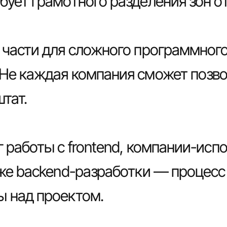
бует грамотного разделения зон о
 части для сложного программног
Не каждая компания сможет позво
тат.
г работы с frontend, компании-ис
 же backend-разработки — процес
ы над проектом.