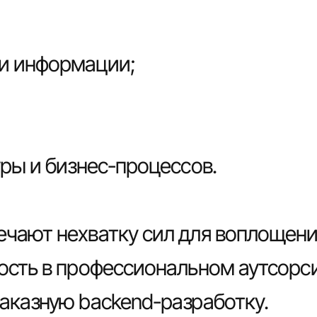
ки информации;
уры и бизнес-процессов.
чают нехватку сил для воплощения
ность в профессиональном аутсорс
заказную backend-разработку.