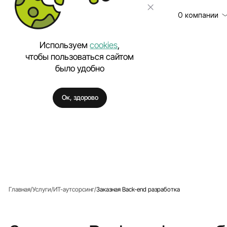
О компании
Используем
cookies
,
чтобы пользоваться сайтом
было удобно
Клиенты
Разработка сайт
Отзывы
Техническая под
Ок, здорово
Цены
Разработка моб
Вакансии
Разработка Enter
Полезное
Внедрение искус
Аутстаффинг IT-
Разработка про
Разработка фирм
Главная
Услуги
ИТ-аутсорсинг
Заказная Back-end разработка