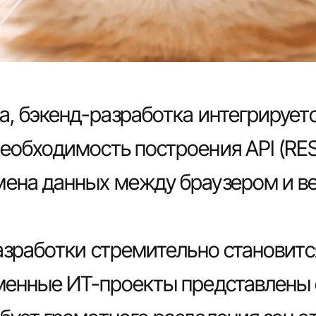
а, бэкенд-разработка интегрируетс
обходимость построения API (REST,
мена данных между браузером и в
азработки стремительно становитс
еменные ИТ-проекты представлены