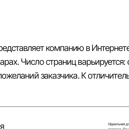
редставляет компанию в Интернете
рах. Число страниц варьируется: 
 пожеланий заказчика. К отличител
я
Идеальная д