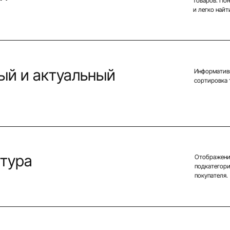
товаров. По
и легко найт
ый и актуальный
Информативн
сортировка 
ктура
Отображени
подкатегори
покупателя.