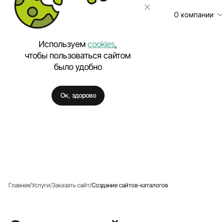
О компании
Используем
cookies
,
чтобы пользоваться сайтом
было удобно
Клиенты
Разработка сайт
Отзывы
Техническая под
Ок, здорово
Цены
Разработка моб
Вакансии
Разработка Enter
Полезное
Внедрение искус
Аутстаффинг IT-
Разработка про
Разработка фирм
Главная
Услуги
Заказать сайт
Создание сайтов-каталогов