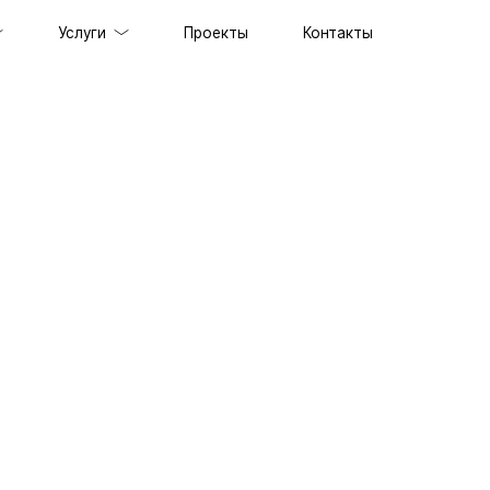
Услуги
Проекты
Контакты
ов под ключ
держка сайтов
ильных приложений
prise решений
ственного интеллекта
специалистов
граммного обеспечения
енного стиля