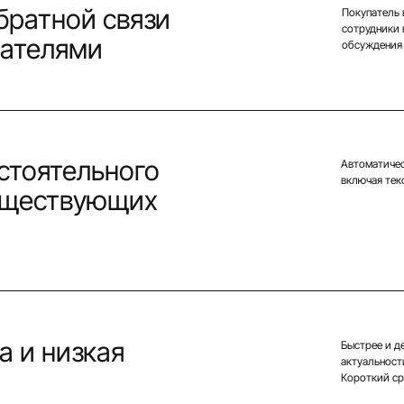
братной связи
Покупатель 
сотрудники 
пателями
обсуждения 
стоятельного
Автоматичес
включая тек
уществующих
а и низкая
Быстрее и д
актуальност
Короткий ср