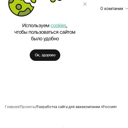
О компании
Используем
cookies
,
чтобы пользоваться сайтом
было удобно
Клиенты
Разработка сайт
Отзывы
Техническая под
Ок, здорово
Цены
Разработка моб
Вакансии
Разработка Enter
Полезное
Внедрение искус
Аутстаффинг IT-
Разработка про
Разработка фирм
Главная
Проекты
Разработка сайта для авиакомпании «Россия»