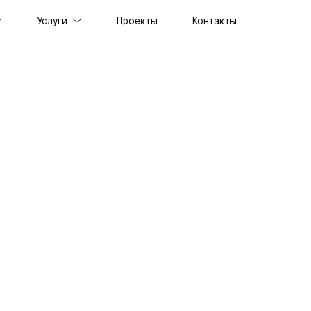
Услуги
Проекты
Контакты
ов под ключ
держка сайтов
ильных приложений
prise решений
ственного интеллекта
специалистов
граммного обеспечения
енного стиля