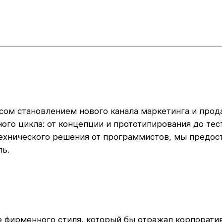
сом становлением нового канала маркетинга и про
лного цикла: от концепции и прототипирования до те
 технического решения от программистов, мы предос
ль.
е фирменного стиля, который бы отражал корпорати