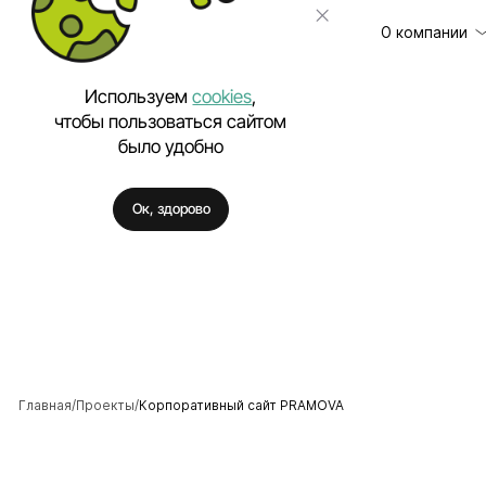
О компании
Используем
cookies
,
чтобы пользоваться сайтом
было удобно
Клиенты
Разработка сайт
Отзывы
Техническая под
Ок, здорово
Цены
Разработка моб
Вакансии
Разработка Enter
Полезное
Внедрение искус
Аутстаффинг IT-
Разработка про
Разработка фирм
Главная
Проекты
Корпоративный сайт PRAMOVA