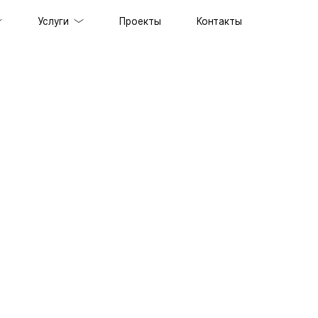
Услуги
Проекты
Контакты
ов под ключ
держка сайтов
ильных приложений
prise решений
ственного интеллекта
специалистов
граммного обеспечения
енного стиля