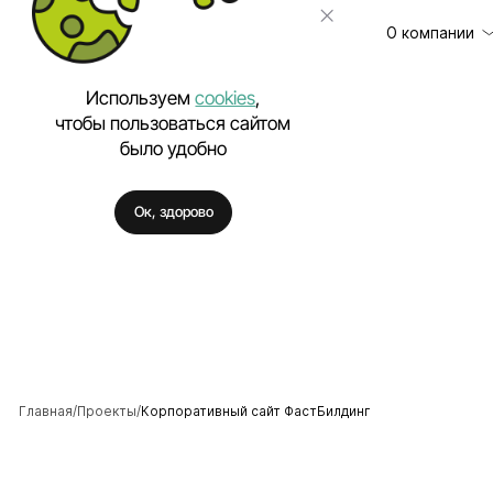
О компании
Используем
cookies
,
чтобы пользоваться сайтом
было удобно
Клиенты
Разработка сайт
Отзывы
Техническая под
Ок, здорово
Цены
Разработка моб
Вакансии
Разработка Enter
Полезное
Внедрение искус
Аутстаффинг IT-
Разработка про
Разработка фирм
Главная
Проекты
Корпоративный сайт ФастБилдинг