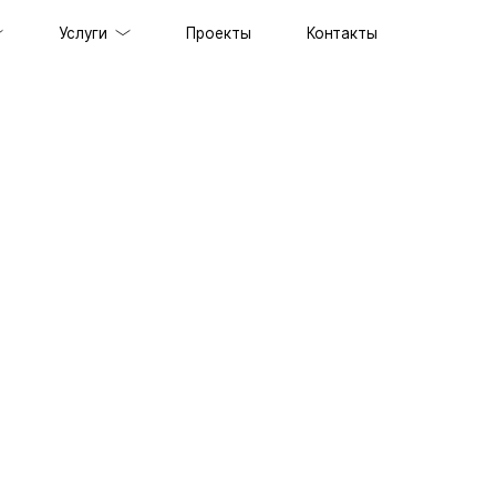
Услуги
Проекты
Контакты
ов под ключ
держка сайтов
ильных приложений
prise решений
ственного интеллекта
специалистов
граммного обеспечения
енного стиля