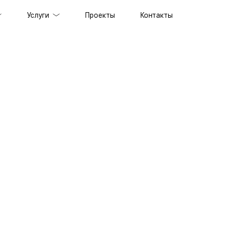
Услуги
Проекты
Контакты
ов под ключ
держка сайтов
ильных приложений
prise решений
ственного интеллекта
специалистов
граммного обеспечения
енного стиля