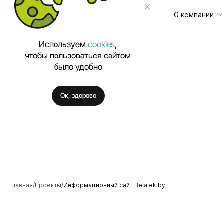
О компании
Используем
cookies
,
чтобы пользоваться сайтом
было удобно
Клиенты
Разработка сайт
Отзывы
Техническая под
Ок, здорово
Цены
Разработка моб
Вакансии
Разработка Enter
Полезное
Внедрение искус
Аутстаффинг IT-
Разработка про
Разработка фирм
Главная
Проекты
Информационный сайт Belalek.by