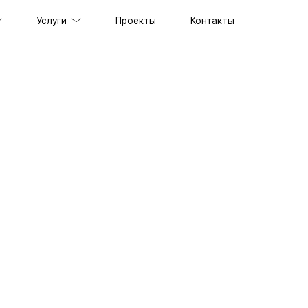
Услуги
Проекты
Контакты
ов под ключ
держка сайтов
ильных приложений
prise решений
ственного интеллекта
специалистов
граммного обеспечения
енного стиля