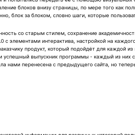
ление блоков внизу страницы, по мере того как пол
но, блок за блоком, словно шаги, которые пользова
ность со старым стилем, сохранение академичности
 с элементами интерактива, настройкой на каждого
казчику продукт, который подойдёт для каждой из к
и успешный выпускник программы - каждый из них с 
а нами перенесена с предыдущего сайта, но теперь 
 текстовой информации для различных категорий пол