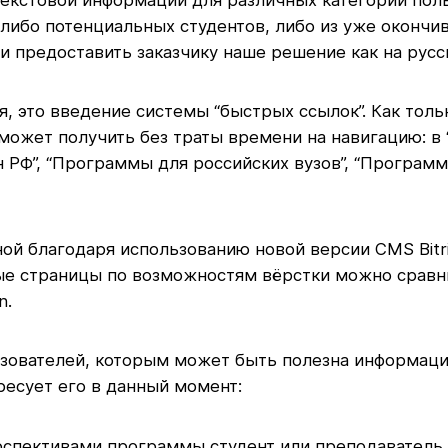
 либо потенциальных студентов, либо из уже окончи
редоставить заказчику наше решение как на русско
 это введение системы “быстрых ссылок”. Как только
может получить без траты времени на навигацию: в
н РФ”, “Программы для российских вузов”, “Програ
ной благодаря использованию новой версии CMS Bitr
ые страницы по возможностям вёрстки можно сравни
n.
зователей, которым может быть полезна информация 
есует его в данный момент:
ерспективами программы студент или преподаватель,