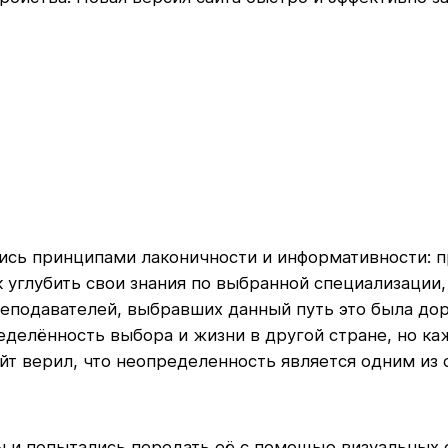
лись принципами лаконичности и информативности: 
 углубить свои знания по выбранной специализации,
еподавателей, выбравших данный путь это была дор
делённость выбора и жизни в другой стране, но к
т верил, что неопределенность является одним из
и попытались передать её с помощью визуальных с