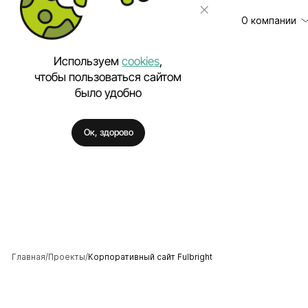
О компании
Используем
cookies
,
чтобы пользоваться сайтом
было удобно
Клиенты
Разработка сайт
Отзывы
Техническая под
Ок, здорово
Цены
Разработка моб
Вакансии
Разработка Enter
Полезное
Внедрение искус
Аутстаффинг IT-
Разработка про
Разработка фирм
Главная
Проекты
Корпоративный сайт Fulbright