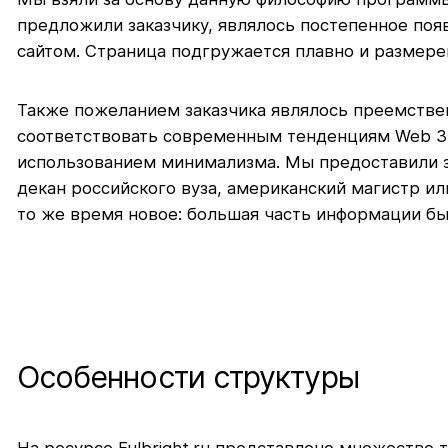
предложили заказчику, являлось постепенное появ
сайтом. Страница подгружается плавно и размерен
Также пожеланием заказчика являлось преемствен
соответствовать современным тенденциям Web 3.0
использованием минимализма. Мы предоставили за
декан российского вуза, американский магистр ил
то же время новое: большая часть информации был
Особенности структуры
На ресурсе Fulbright.ru представлено множество