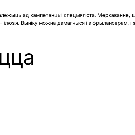
залежыць ад кампетэнцыі спецыяліста. Меркаванне, 
– ілюзія. Выніку можна дамагчыся і з фрылансерам, і
юцца