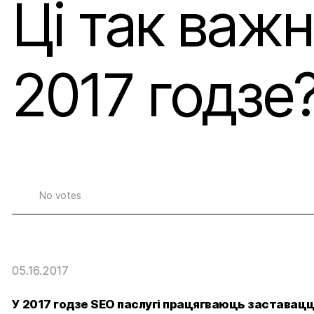
Ці так важн
Грант Еўрапейска
Прыцягненне інв
2017 годзе
No votes
05.16.2017
У 2017 годзе SEO паслугі працягваюць заставацца