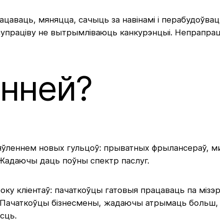
рацаваць, мяняцца, сачыць за навінамі і перабудоўва
супраціву не вытрымліваюць канкурэнцыі. Непрапрац
анней?
яўленнем новых гульцоў: прыватных фрылансераў, ми
 Жадаючы даць поўны спектр паслуг.
у кліентаў: пачаткоўцы гатовыя працаваць па мізэрн
. Пачаткоўцы бізнесмены, жадаючы атрымаць больш, 
сць.