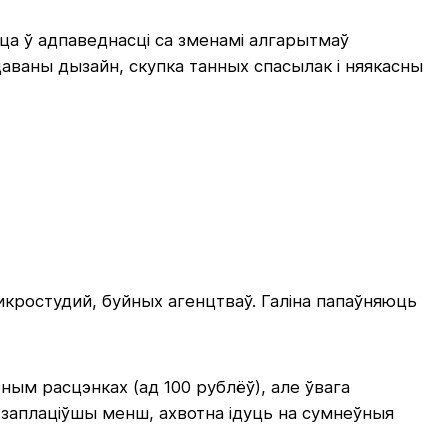
цца ў адпаведнасці са зменамі алгарытмаў
аваны дызайн, скупка танных спасылак і няякасны
кростудий, буйных агенцтваў. Галіна папаўняюць
ым расцэнках (ад 100 рублёў), але ўвага
заплаціўшы менш, ахвотна ідуць на сумнеўныя