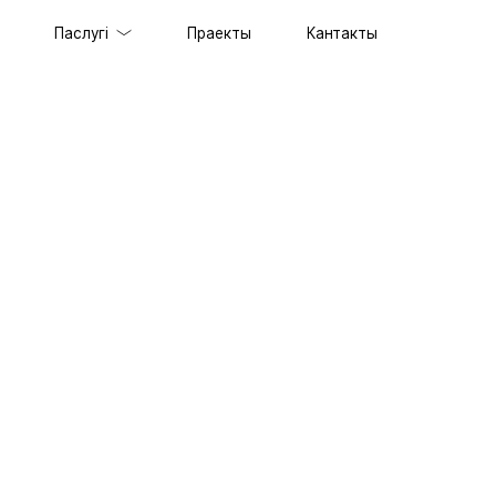
Паслугі
Праекты
Кантакты
таў пад ключ
ільных прыкладанняў
еспячэнне
лама
таў
ацыяй SERM
мовага стылю
ыпа
паратыўны партал
з 1С