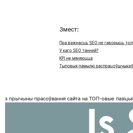
Змест:
Пра важнасць SEO не гаворыць толь
У каго SEO танней?
KPI не мяняюцца
Тыповыя памылкі распрацоўшчыка
з прычыны прасоўвання сайта на
ТОП-овые пазіцы