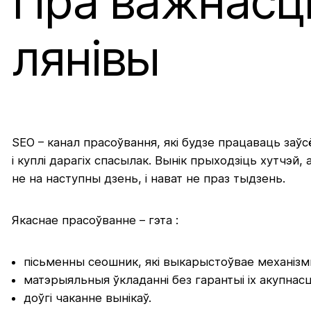
Пра важнасць
лянівы
SEO – канал прасоўвання, які будзе працаваць заў
і куплі дарагіх спасылак. Вынік прыходзіць хутчэй, 
не на наступны дзень, і нават не праз тыдзень.
Якаснае прасоўванне – гэта :
пісьменны сеошник, які выкарыстоўвае механізмы
матэрыяльныя ўкладанні без гарантыі іх акупнасці
доўгі чаканне вынікаў.