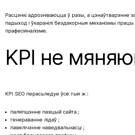
Расцэнкі адрозніваюцца ў разы, а цэнаўтварэнне 
падыход і ўкаранілі бездакорныя механізмы працы 
прафесіяналізме.
KPI не мяня
KPI SEO перасьледуе ўсё тыя ж :
паляпшэнне пазіцый сайта ;
генераванне лідаў ;
павелічэнне наведвальнасці ;