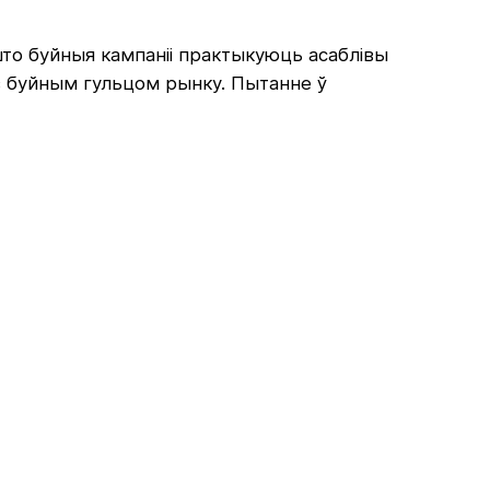
што буйныя кампаніі практыкуюць асаблівы
 з буйным гульцом рынку. Пытанне ў