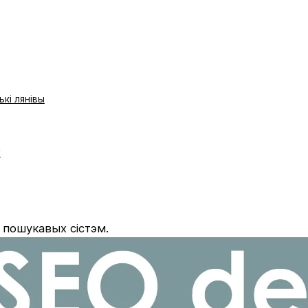
кі лянівы
ў
і
пошукавых сістэм.