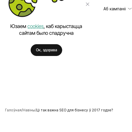
Аб кампаніі
Юзаем
cookies
, каб карыстацца
сайтам было спадручна
Кліенты
Распрацоўка сай
Ок, здорава
Водгукі
Распрацоўка маб
Цэны
Праграмнае заб
Кар'ера
Кантэкстная рэк
Навіны
Прасоўванне сай
Кіраванне рэпут
Распрацоўка фір
Стварэнне лагат
Галоўная
Навіны
Ці так важна SEO для бізнесу ў 2017 годзе?
Бітрыкс24 - Кар
Інтэграцыя сайта 