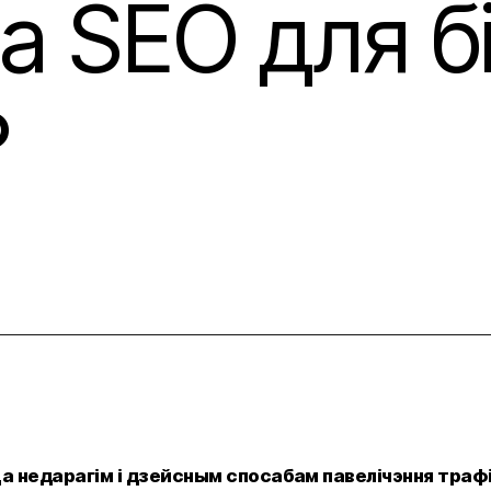
а SEO для б
га Банка
естыцый у стартапы
?
 недарагім і дзейсным спосабам павелічэння трафі