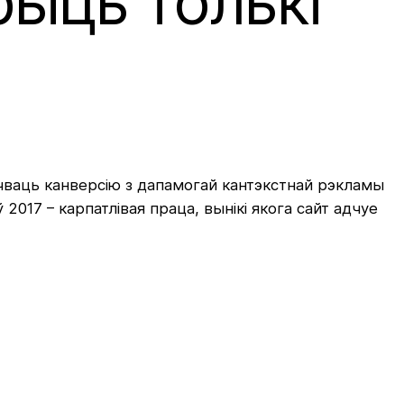
рыць толькі
ічваць канверсію з дапамогай кантэкстнай рэкламы
ў 2017 – карпатлівая праца, вынікі якога сайт адчуе