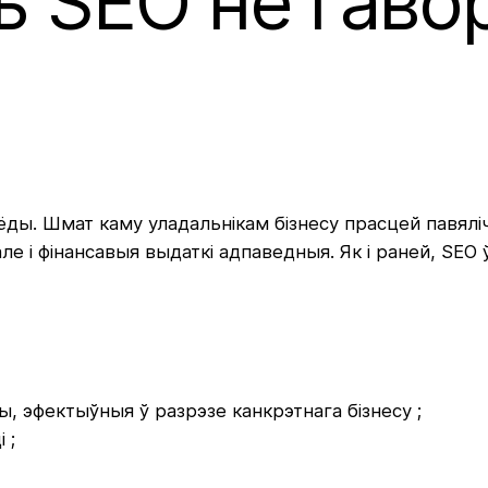
 SEO не гаво
сёды. Шмат каму уладальнікам бізнесу прасцей павял
але і фінансавыя выдаткі адпаведныя. Як і раней, SEO 
, эфектыўныя ў разрэзе канкрэтнага бізнесу ;
 ;