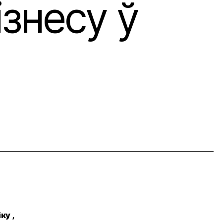
ізнесу ў
ку ,