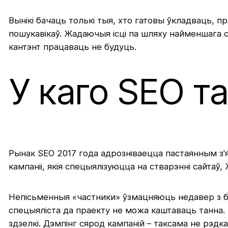
Вынікі бачаць толькі тыя, хто гатовы ўкладваць, п
пошукавікаў. Жадаючыя ісці па шляху найменшага 
кантэнт працаваць не будуць.
У каго SEO т
Рынак SEO 2017 года адрозніваецца пастаянным з'
кампаніі, якія спецыялізуюцца на
стварэнні сайтаў
,
Непісьменныя «частники» ўзмацняюць недавер з бок
спецыяліста да праекту не можа каштаваць танна
здзелкі. Дэмпінг сярод кампаній – таксама не рэдка