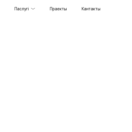
Паслугі
Праекты
Кантакты
таў пад ключ
ільных прыкладанняў
еспячэнне
лама
таў
ацыяй SERM
мовага стылю
ыпа
паратыўны партал
з 1С