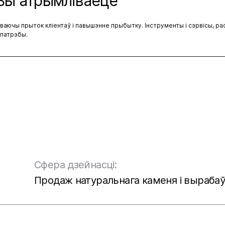
 Вы атрымліваеце
ечваючы прыток кліентаў і павышэнне прыбытку. Інструменты і сэрвісы, р
 патрэбы.
Сфера дзейнасці:
Продаж натуральнага каменя і вырабаў