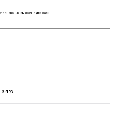
аспрацаваныя выключна для вас і
 з яго