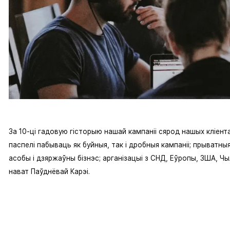
За 10-ці гадовую гісторыю нашай кампаніі сярод нашых кліент
паспелі пабываць як буйныя, так і дробныя кампаніі; прыватны
асобы і дзяржаўны бізнэс; арганізацыі з СНД, Еўропы, ЗША, Чыл
нават Паўднёвай Карэі.