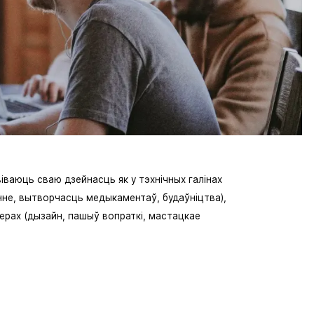
іваюць сваю дзейнасць як у тэхнічных галінах
нне, вытворчасць медыкаментаў, будаўніцтва),
ферах (дызайн, пашыў вопраткі, мастацкае