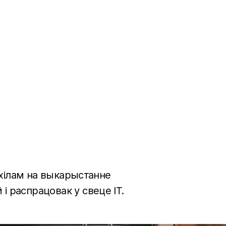
га Банка
естыцый у стартапы
 ухілам на выкарыстанне
і распрацовак у свеце IT.