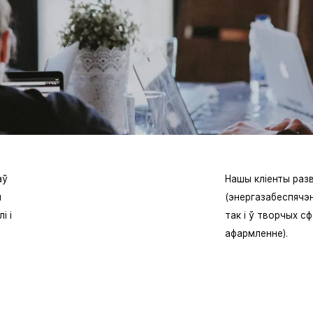
аў
Нашы кліенты разв
я
(энергазабеспячэ
і і
так і ў творчых с
афармленне).