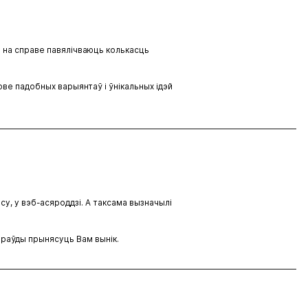
 а на справе павялічваюць колькасць
ве падобных варыянтаў і ўнікальных ідэй
су, у вэб-асяроддзі. А таксама вызначылі
праўды прынясуць Вам вынік.