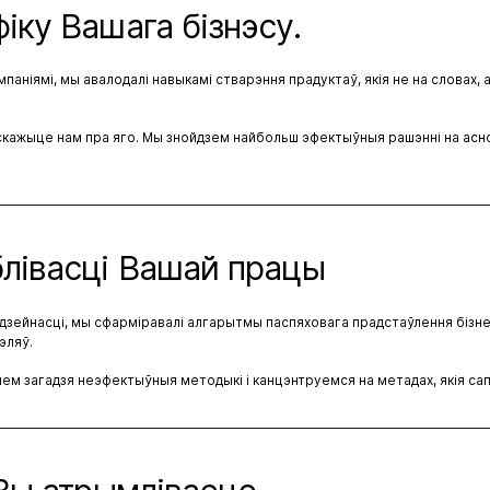
ку Вашага бізнэсу.
паніямі, мы авалодалі навыкамі стварэння прадуктаў, якія не на словах,
аскажыце нам пра яго. Мы знойдзем найбольш эфектыўныя рашэнні на асно
лівасці Вашай працы
р дзейнасці, мы сфарміравалі алгарытмы паспяховага прадстаўлення бізне
эляў.
яем загадзя неэфектыўныя методыкі і канцэнтруемся на метадах, якія са