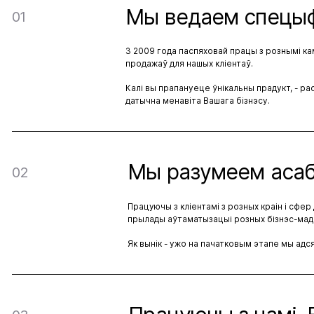
Мы ведаем спецыфі
01
З 2009 года паспяховай працы з рознымі кам
продажаў для нашых кліентаў.
Калі вы прапануеце ўнікальны прадукт, - р
датычна менавіта Вашага бізнэсу.
Мы разумеем асаб
02
Працуючы з кліентамі з розных краін і сфе
прылады аўтаматызацыі розных бізнэс-мад
Як вынік - ужо на пачатковым этапе мы адс