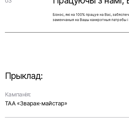
Працуючы з намі,
03
Бізнэс, які на 100% працуе на Вас, забясп
заменчаныя на Вашы канкрэтныя патрэбы і
Прыклад:
Кампанія:
ТАА «Зварак-майстар»