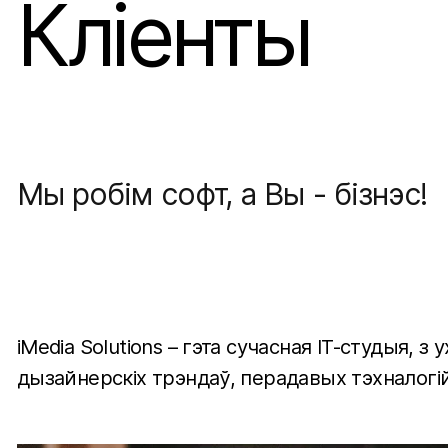
Кліенты
Грант Еўрапейска
Прыцягненне інв
Мы робім софт, а Вы - бізнэс!
iMedia Solutions – гэта сучасная IT-студыя, з
дызайнерскіх трэндаў, перадавых тэхналогій 