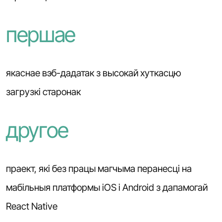
першае
якаснае вэб-дадатак з высокай хуткасцю
загрузкі старонак
другое
праект, які без працы магчыма перанесці на
мабільныя платформы iOS і Android з дапамогай
React Native