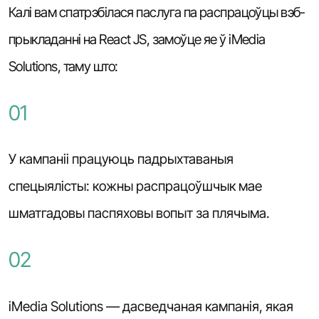
Калі вам спатрэбілася паслуга па распрацоўцы вэб-
прыкладанні на React JS, замоўце яе ў iMedia
Solutions, таму што:
01
У кампаніі працуюць падрыхтаваныя
спецыялісты: кожны распрацоўшчык мае
шматгадовы паспяховы вопыт за плячыма.
02
iMedia Solutions — дасведчаная кампанія, якая