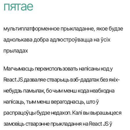
пятае
мультиплатформенное прыкладанне, якое будзе
аднолькава добра адлюстроўвацца на ўсіх
прыладах
Магчымасць переиспользовать напісаны код у
React JS дазваляе стварыць вэб-дадатак без якіх-
небудзь памылак, бо чым менш кода неабходна
напісаць, тым менш верагоднасць, што ў
распрацоўцы будзе недахоп. Калі вы вырашыцеся
замовіць стварэнне прыкладання на React JS ў