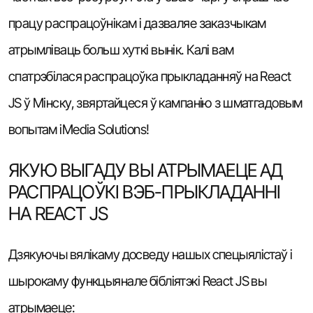
працу распрацоўнікам і дазваляе заказчыкам
атрымліваць больш хуткі вынік. Калі вам
спатрэбілася распрацоўка прыкладанняў на React
JS ў Мінску, звяртайцеся ў кампанію з шматгадовым
вопытам iMedia Solutions!
ЯКУЮ ВЫГАДУ ВЫ АТРЫМАЕЦЕ АД
РАСПРАЦОЎКІ ВЭБ-ПРЫКЛАДАННІ
НА REACT JS
Дзякуючы вялікаму досведу нашых спецыялістаў і
шырокаму функцыянале бібліятэкі React JS вы
атрымаеце: