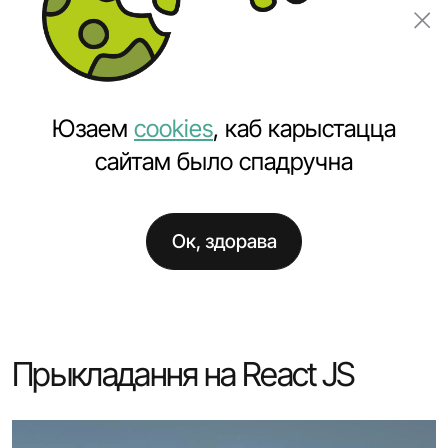
Замовіць праект
Юзаем
cookies
, каб карыстацца
сайтам было спадручна
Ок, здорава
Галоўная
Паслугі
Распрацоўка праграмнага забеспячэння
Распрацоўка прыкладанняў на React
Прыкладання на React JS