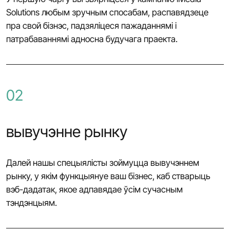
Solutions любым зручным спосабам, распавядзеце
пра свой бізнэс, падзяліцеся пажаданнямі і
патрабаваннямі адносна будучага праекта.
02
вывучэнне рынку
Далей нашы спецыялісты зоймуцца вывучэннем
рынку, у якім функцыянуе ваш бізнес, каб стварыць
вэб-дадатак, якое адпавядае ўсім сучасным
тэндэнцыям.