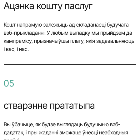
Ацэнка кошту паслуг
Кошт напрамую залежыць ад складанасці будучага
вэб-прыкладанні. У любым выпадку мы прыйдзем да
кампрамісу, прызначыўшы плату, якія задавальняюць
і вас, і нас.
05
стварэнне прататыпа
Вы ўбачыце, як будзе выглядаць будучыню вэб-
дадатак, і пры жаданні зможаце ўнесці неабходныя