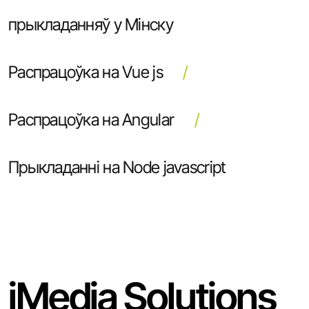
прыкладанняў у Мінску
Распрацоўка на Vue js
Распрацоўка на Angular
Прыкладанні на Node javascript
iMedia Solutions