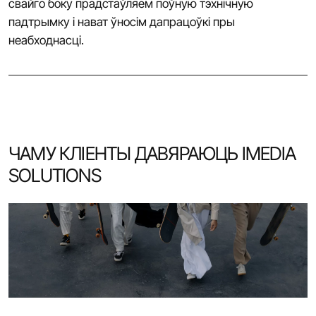
свайго боку прадстаўляем поўную тэхнічную
падтрымку і нават ўносім дапрацоўкі пры
неабходнасці.
ЧАМУ КЛІЕНТЫ ДАВЯРАЮЦЬ IMEDIA
SOLUTIONS