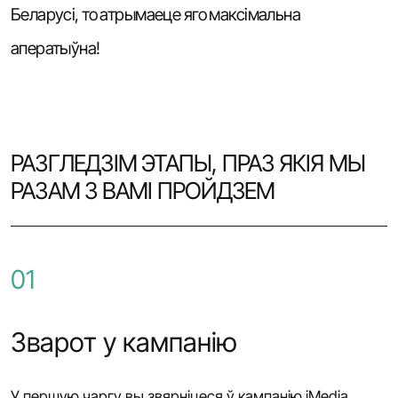
Беларусі, то атрымаеце яго максімальна
аператыўна!
РАЗГЛЕДЗІМ ЭТАПЫ, ПРАЗ ЯКІЯ МЫ
РАЗАМ З ВАМІ ПРОЙДЗЕМ
01
Зварот у кампанію
У першую чаргу вы звярніцеся ў кампанію iMedia