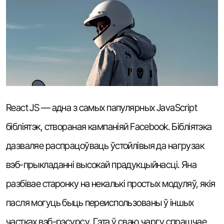
React JS — адна з самых папулярных JavaScript
бібліятэк, створаная кампаніяй Facebook. Бібліятэка
дазваляе распрацоўваць ўстойлівыя да нагрузак
вэб-прыкладанні высокай прадукцыйнасці. Яна
разбівае старонку на некалькі простых модуляў, якія
пасля могуць быць переиспользованы ў іншых
частках вэб-рэсурсу. Гэта ў сваю чаргу спрашчае