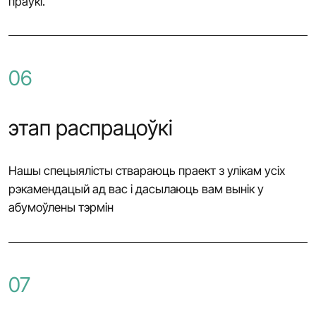
праўкі.
06
этап распрацоўкі
Нашы спецыялісты ствараюць праект з улікам усіх
рэкамендацый ад вас і дасылаюць вам вынік у
абумоўлены тэрмін
07