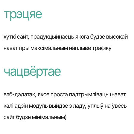
трэцяе
хуткі сайт, прадукцыйнасць якога будзе высокай
нават пры максімальным наплыве трафіку
чацвёртае
вэб-дадатак, якое проста падтрымліваць (нават
калі адзін модуль выйдзе з ладу, уплыў на ўвесь
сайт будзе мінімальным)