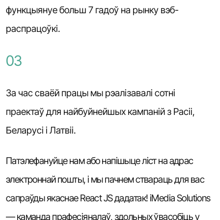
функцыянуе больш 7 гадоў на рынку вэб-
распрацоўкі.
03
За час сваёй працы мы рэалізавалі сотні
праектаў для найбуйнейшых кампаній з Расіі,
Беларусі і Латвіі.
Патэлефануйце нам або напішыце ліст на адрас
электроннай пошты, і мы пачнем ствараць для вас
сапраўды якаснае React JS дадатак! iMedia Solutions
— каманда прафесіяналаў, здольных ўвасобіць у