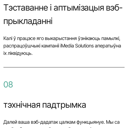
Тэставанне і аптымізацыя вэб-
прыкладанні
Калі ў працэсе яго выкарыстання ўзнікаюць памылкі,
распрацоўшчыкі кампаніі iMedia Solutions аператыўна
іх ліквідуюць.
08
тэхнічная падтрымка
Далей ваша вэб-дадатак цалкам функцыянуе. Мы са