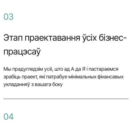
03
Этап праектавання ўсіх бізнес-
працэсаў
Мы прадугледзім усё, што ад А да Я і пастараемся
зрабіць праект, які патрабуе мінімальных фінансавых
укладанняў з вашага боку
04