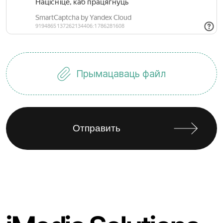
Прымацаваць файл