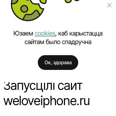
Замовіць праект
Юзаем
cookies
, каб карыстацца
сайтам было спадручна
Ок, здорава
Галоўная
Навіны
Запусцілі сайт weloveiphone.ru
Запусцілі сайт
weloveiphone.ru