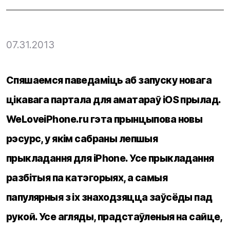
07.31.2013
Спяшаемся паведаміць аб запуску новага
цікавага партала для аматараў iOS прылад.
WeLoveiPhone.ru гэта прынцыпова новы
рэсурс, у якім сабраны лепшыя
прыкладання для iPhone. Усе прыкладання
разбітыя па катэгорыях, а самыя
папулярныя з іх знаходзяцца заўсёды пад
рукой. Усе агляды, прадстаўленыя на сайце,