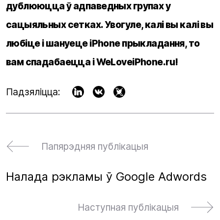
дублююцца ў адпаведных групах у
сацыяльных сетках. Увогуле, калі вы калі вы
любіце і шануеце iPhone прыкладання, то
вам спадабаецца і WeLoveiPhone.ru!
Падзяліцца:
Папярэдняя публікацыя
Налада рэкламы ў Google Adwords
Наступная публікацыя