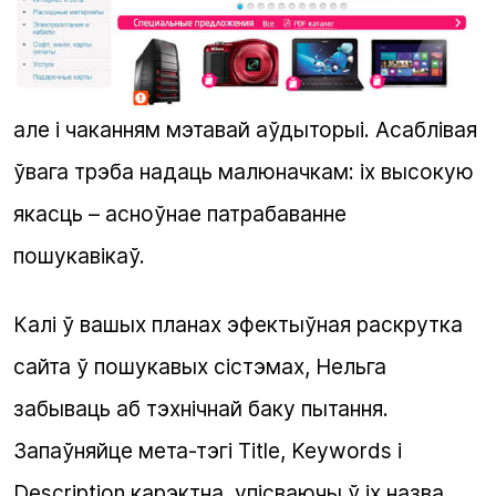
але і чаканням мэтавай аўдыторыі. Асаблівая
ўвага трэба надаць малюначкам: іх высокую
якасць – асноўнае патрабаванне
пошукавікаў.
Калі ў вашых планах эфектыўная
раскрутка
сайта ў пошукавых сістэмах
, Нельга
забываць аб тэхнічнай баку пытання.
Запаўняйце мета-тэгі Title, Keywords і
Description карэктна, упісваючы ў іх назва