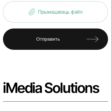
Прымацаваць файл
iMedia Solutions