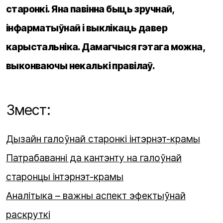
старонкі. Яна павінна быць зручнай,
інфарматыўнай і выклікаць давер
карыстальніка. Дамагчыся гэтага можна,
выконваючы некалькі правілаў.
Змест:
Дызайн галоўнай старонкі інтэрнэт-крамы
Патрабаванні да кантэнту на галоўнай
старонцы інтэрнэт-крамы
Аналітыка – важны аспект эфектыўнай
раскруткі