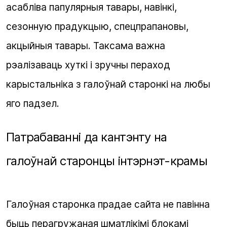
асабліва папулярныя тавары, навінкі,
сезонную прадукцыю, спецпрапановы,
акцыйныя тавары. Таксама важна
рэалізаваць хуткі і зручны пераход
карыстальніка з галоўнай старонкі на любы
яго падзел.
Патрабаванні да кантэнту на
галоўнай старонцы інтэрнэт-крамы
Галоўная старонка прадае сайта не павінна
быць перагружаная шматлікімі блокамі