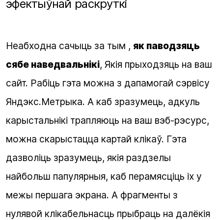
эфектыўнай раскруткі
Неабходна сачыць за тым ,
як паводзяць
сябе наведвальнікі
, Якія прыходзяць на ваш
сайт. Рабіць гэта можна з дапамогай сэрвісу
Яндэкс.Метрыка. А каб зразумець, адкуль
карыстальнікі трапляюць на ваш вэб-рэсурс,
можна скарыстацца картай клікаў. Гэта
дазволіць зразумець, якія раздзелы
найбольш папулярныя, каб перамясціць іх у
межы першага экрана. А фрагменты з
нулявой клікабельнасць прыбраць на далёкія