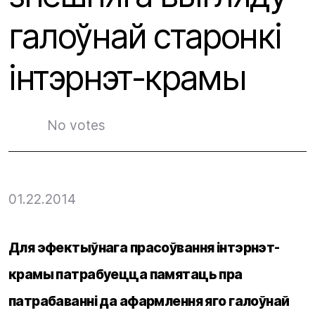
галоўнай старонкі
інтэрнэт-крамы
No votes
01.22.2014
Для эфектыўнага прасоўвання інтэрнэт-
крамы патрабуецца памятаць пра
патрабаванні да афармлення яго галоўнай