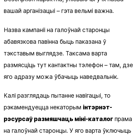
вашай арганізацыі – гэта вельмі важна.
Назва кампаніі на галоўнай старонцы
абавязкова павінна быць паказана ў
тэкставым выглядзе. Таксама варта
размясціць тут кантактны тэлефон – там, дзе
яго адразу можа ўбачыць наведвальнік.
Калі разглядаць пытанне навігацыі, то
рэкамендуецца некаторым
інтэрнэт-
рэсурсаў размяшчаць міні-каталог
прама
на галоўнай старонцы. У яго варта ўключыць