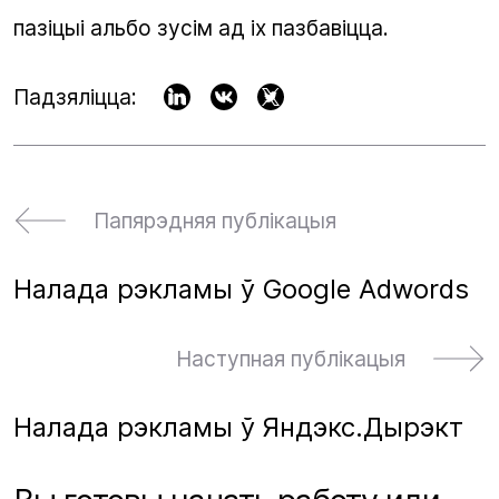
пазіцыі альбо зусім ад іх пазбавіцца.
Падзяліцца:
Папярэдняя публікацыя
Налада рэкламы ў Google Adwords
Наступная публікацыя
Налада рэкламы ў Яндэкс.Дырэкт