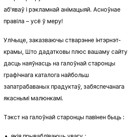
аб'яваў і рэкламнай анімацыяй. Асноўнае
правіла – усё ў меру!
Улічыце, заказваючы
стварэнне інтэрнэт-
крамы
, Што дадатковы плюс вашаму сайту
дасць наяўнасць на галоўнай старонцы
графічнага каталога найбольш
запатрабаваных прадуктаў, забяспечанага
якаснымі малюнкамі.
Тэкст на галоўнай старонцы павінен быць :
якія прывабліваюць увагу ;