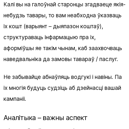
Калі вы на галоўнай старонцы згадваеце якія-
небудзь тавары, то вам неабходна ўказваць
іх кошт (варыянт – дыяпазон коштаў),
структураваць інфармацыю пра іх,
аформіўшы яе такім чынам, каб заахвочваць
наведвальніка да замовы тавараў / паслуг.
Не забывайце абнаўляць водгукі і навіны. Па
іх многія будуць судзіць аб дзейнасці вашай
кампаніі.
Аналітыка – важны аспект