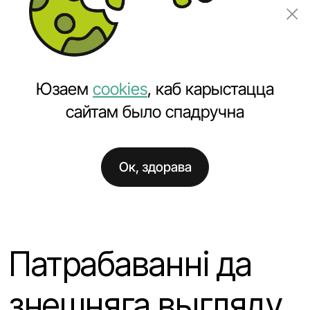
Замовіць праект
Юзаем
cookies
, каб карыстацца
сайтам было спадручна
Ок, здорава
Галоўная
Навіны
Патрабаванні да знешняга выгляду галоўнай
старонкі інтэрнэт-крамы
Патрабаванні да
знешняга выгляду