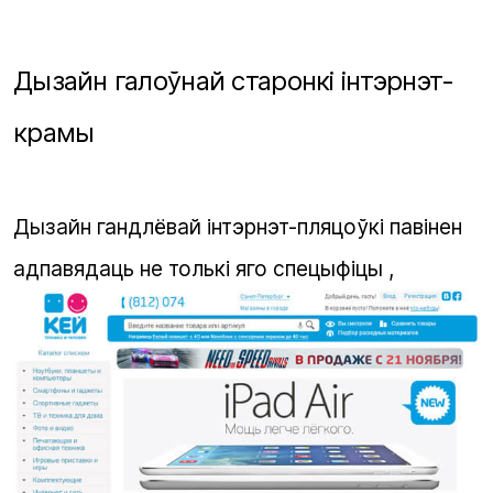
Дызайн галоўнай старонкі інтэрнэт-
крамы
Дызайн гандлёвай інтэрнэт-пляцоўкі павінен
адпавядаць не толькі яго спецыфіцы ,