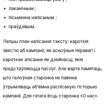
лаканічным ;
пісьменна напісаным ;
праўдзівым.
Лепшы план напісання тэксту: кароткія
звесткі аб кампаніі, яе асноўныя перавагі і
кароткае апісанне яе дзейнасці, якія
прадстаўляюцца паслуг. Але варта памятаць,
што галоўная старонка не павінна
ўтрымліваць аб'ёмна распісаную гісторыю
кампаніі. Для гэтага ёсць старонка «О нас».