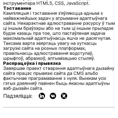
інструментара HTML5, CSS, JavaScript.
Тэставанне
Кампіляцыя і тэставання з'яўляюцца аднымі з
найважнейшых задач у атрыманні адаптыўнага
сайта. Некарэктнае адлюстраванне рэсурсу ў тым
ці іншым браўзэры або на тым ці іншым прыладзе
будзе казаць пра тое, што пастаўленая задача
максімальнай адаптыўнасць яшчэ не дасягнутая.
Таксама варта звяртаць увагу на хуткасць
загрузкі сайта на розных платформах,
правільнасць адлюстравання водступаў,
шрыфтоў, абразкоў, аптымізацыю стыляў.
Распрацоўка і прывязка
Завяршае праект стварэння адаптыўнага дызайну
сайта працэс прывязкі сайта да CMS альбо
фактычнае праграмаванне з нуля. Вынікам усіх
гэтых дзеянняў павінен быць якасны адаптыўны
вэб-дызайн сайта.
Падзяліцца: