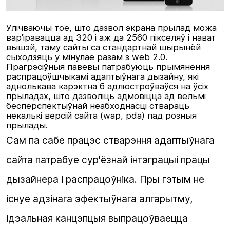
Улічваючы тое, што дазвол экрана прылад можа
вар'іравацца ад 320 і аж да 2560 пікселяў і нават
вышэй, таму сайты са стандартнай шырынёй
сыходзяць у мінулае разам з web 2.0.
Прагрэсіўныя павевы патрабуюць прымянення
распрацоўшчыкамі адаптыўнага дызайну, які
аднолькава карэктна б адлюстроўваўся на ўсіх
прыладах, што дазволіць адмовіцца ад вельмі
бесперспектыўнай неабходнасці ствараць
некалькі версій сайта (wap, pda) пад розныя
прылады.
Сам па сабе працэс
стварэння адаптыўнага
сайта
патрабуе сур'ёзнай інтэграцыі працы
дызайнера і распрацоўніка. Пры гэтым не
існуе адзінага эфектыўнага алгарытму,
ідэальная канцэпцыя выпрацоўваецца