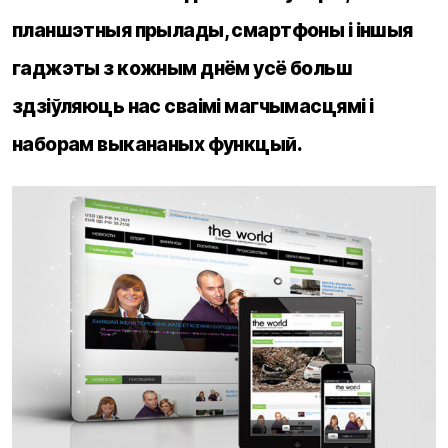
планшэтныя прылады, смартфоны і іншыя
гаджэты з кожным днём усё больш
здзіўляюць нас сваімі магчымасцямі і
наборам выкананых функцый.