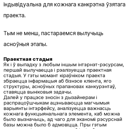
індывідуальна для кожнага канкрэтна ўзятага
праекта.
Тым не менш, пастараемся вылучыць
асноўныя этапы.
Праектная стадыя
Як і ў выпадку з любым іншым інтэрнэт-рэсурсам,
першай вылучаецца і рэалізуецца праектная
стадыя. У гэты момант кіраўніком праекта
збіраецца інфармацыя аб бізнэсе кліента, яго
структуры, асноўных прапановах канкурэнтаў,
ставяцца выніковыя задачы.
Далей у працэсе зносін з дызайнерам і
распрацоўшчыкам ацэньваюцца магчымыя
варыянты інтэрфейсу, аналізуецца важнасць
кожнага функцыянальнага элемента, каб можна
было вызначыць, ад чаго для эканоміі рэсурснай
базы можна было б адмовіцца. Пры гэтым