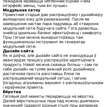
пажадана кіравацца нятленнай ісцінай «чем
інтэрфейс менш, тым ён лучше».
Модульная сетку
Праектная стадыя дае распрацоўніку і дызайнеру
велізарную ежу для разважанняў. Пасля яе
завяршэння настае пара падумаць аб стварэнні
модульнай сеткі будучага сайта. Гэта дазволіць
знайсці ідэальны баланс эфектыўнасці і камфорту.
Пры гэтым можна выкарыстоўваць такі
функцыянальны інструмент як генератар
модульнай сеткі.
Дызайн сайта
Як ні дзіўна, але дызайн сайта не знаходзіцца ў
авангардзе працэсу распрацоўкі адаптыўнага
прадукту. Нават можна сказаць больш – сам па
сабе дызайн не гуляе важнай ролі: дызайнеру
дастаткова проста расставіць блокі па
распрацаванай модульнай сетцы, і затым
ўзгадніць атрыманы варыянт з распрацоўшчыкам
і кіраўніком праекта.
Вёрстка
Гатовыя psd-макеты перадаюцца на вёрстку.
Далей вярстальшчык піша пад кожны дыяпазон
значэнняў (дазвол) розныя стылі пры дапамозе