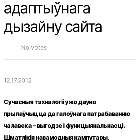
адаптыўнага
дызайну сайта
No votes
12.17.2012
Сучасныя тэхналогіі ўжо даўно
прылаўчыцца да галоўнага патрабаванню
чалавека – выгодзе і функцыянальнасці.
Шматлікія навамодныя кампутары,