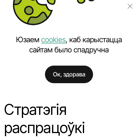
Замовіць праект
Юзаем
cookies
, каб карыстацца
сайтам было спадручна
Ок, здорава
Галоўная
Навіны
Стратэгія распрацоўкі адаптыўнага дызайну сайта
Стратэгія
распрацоўкі