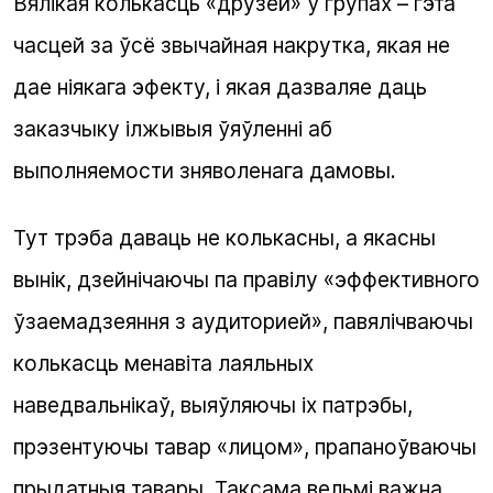
Вялікая колькасць «друзей» ў групах – гэта
часцей за ўсё звычайная накрутка, якая не
дае ніякага эфекту, і якая дазваляе даць
заказчыку ілжывыя ўяўленні аб
выполняемости зняволенага дамовы.
Тут трэба даваць не колькасны, а якасны
вынік, дзейнічаючы па правілу «эффективного
ўзаемадзеяння з аудиторией», павялічваючы
колькасць менавіта лаяльных
наведвальнікаў, выяўляючы іх патрэбы,
прэзентуючы тавар «лицом», прапаноўваючы
прыдатныя тавары. Таксама вельмі важна