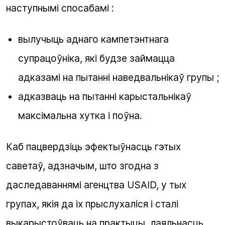
наступнымі спосабамі :
вылучыць аднаго кампетэнтнага
супрацоўніка, які будзе займацца
адказамі на пытанні наведвальнікаў групы ;
адказваць на пытанні карыстальнікаў
максімальна хутка і поўна.
Каб пацвердзіць эфектыўнасць гэтых
саветаў, адзначым, што згодна з
даследаваннямі агенцтва USAID, у тых
групах, якія да іх прыслухаліся і сталі
выкарыстоўваць на практыцы, лаяльнасць