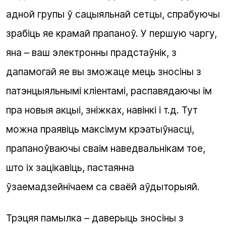
адной групы ў сацыяльнай сетцы, спрабуючы
зрабіць яе крамай прапаноў. У першую чаргу,
яна – ваш электронны прадстаўнік, з
дапамогай яе вы зможаце мець зносіны з
патэнцыяльнымі кліентамі, распавядаючы ім
пра новыя акцыі, зніжках, навінкі і т.д. Тут
можна праявіць максімум крэатыўнасці,
прапаноўваючы сваім наведвальнікам тое,
што іх зацікавіць, пастаянна
ўзаемадзейнічаем са сваёй аўдыторыяй.
Трэцяя памылка – даверыць зносіны з