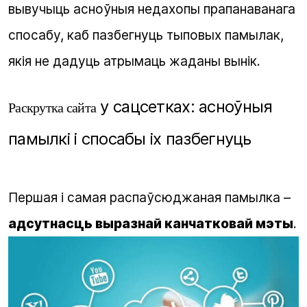
вывучыць асноўныя недахопы прапанаванага
спосабу, каб пазбегнуць тыповых памылак,
якія не дадуць атрымаць жаданы вынік.
у сацсетках: асноўныя
Раскрутка сайта
памылкі і спосабы іх пазбегнуць
Першая і самая распаўсюджаная памылка –
адсутнасць выразнай канчатковай мэты
.