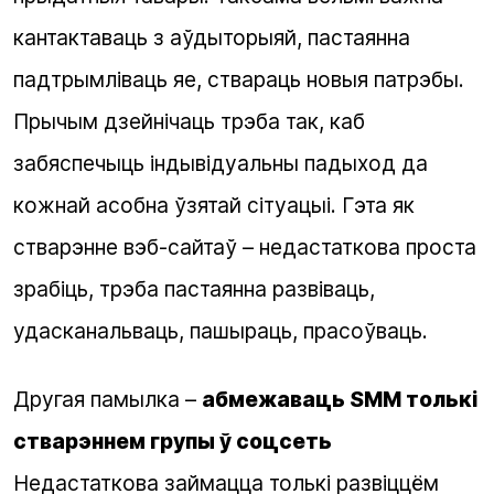
кантактаваць з аўдыторыяй, пастаянна
падтрымліваць яе, ствараць новыя патрэбы.
Прычым дзейнічаць трэба так, каб
забяспечыць індывідуальны падыход да
кожнай асобна ўзятай сітуацыі. Гэта як
стварэнне вэб-сайтаў
– недастаткова проста
зрабіць, трэба пастаянна развіваць,
удасканальваць, пашыраць, прасоўваць.
Другая памылка –
абмежаваць SMM толькі
стварэннем групы ў соцсеть
Недастаткова займацца толькі развіццём