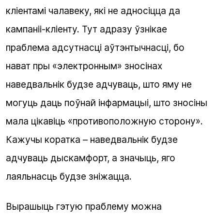
кліентамі чалавеку, які не адносіцца да
кампаніі-кліенту. Тут адразу ўзнікае
праблема адсутнасці аўтэнтычнасці, бо
нават пры «электронным» зносінах
наведвальнік будзе адчуваць, што яму не
могуць даць поўнай інфармацыі, што зносіны
мала цікавіць «противоположную сторону».
Кажучы коратка – наведвальнік будзе
адчуваць дыскамфорт, а значыць, яго
лаяльнасць будзе зніжацца.
Вырашыць гэтую праблему можна