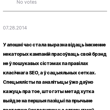
No votes
07.28.2014
У апошні час стала выразна відаць імкненне
некаторых кампаній прасоўваць свой брэнд
не ў пошукавых сістэмах па правілах
класічнага SEO, а ў сацыяльных сетках.
Спецыялісты па аналітыцы ўжо даўно
кажуць пра тое, што гэты метад хутка
выйдзе на першыя пазіцыі па прычыне
пастаянна ўскладняюцца алгарытмаў