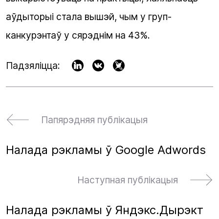
аўдыторыі стала вышэй, чым у груп-
канкурэнтаў у сярэднім на 43%.
Падзяліцца:
Папярэдняя публікацыя
Налада рэкламы ў Google Adwords
Наступная публікацыя
Налада рэкламы ў Яндэкс.Дырэкт