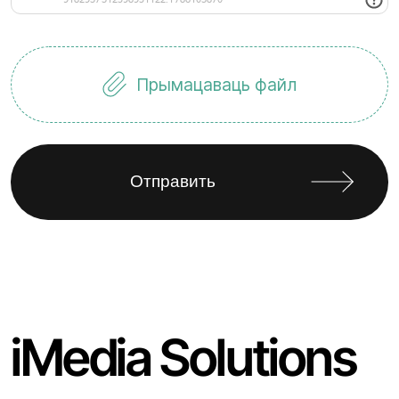
Прымацаваць файл
iMedia Solutions