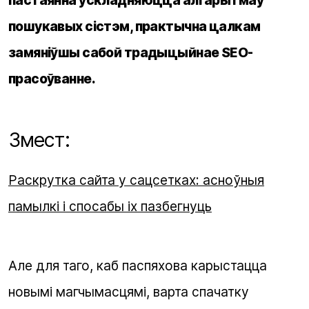
пошукавых сістэм, практычна цалкам
замяніўшы сабой традыцыйнае SEO-
прасоўванне.
Змест:
Раскрутка сайта у сацсетках: асноўныя
памылкі і спосабы іх пазбегнуць
Але для таго, каб паспяхова карыстацца
новымі магчымасцямі, варта спачатку