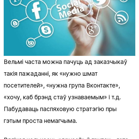
Вельмі часта можна пачуць ад заказчыкаў
такія пажаданні, як «нужно шмат
посетителей», «нужна група Вконтакте»,
«хочу, каб брэнд стаў узнаваемым» і т.д.
Пабудаваць паспяховую стратэгію пры
гэтым проста немагчыма.