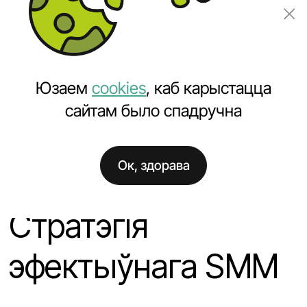
Замовіць праект
Юзаем
cookies
, каб карыстацца
сайтам было спадручна
Ок, здорава
Галоўная
Навіны
Стратэгія эфектыўнага SMM
Стратэгія
эфектыўнага SMM