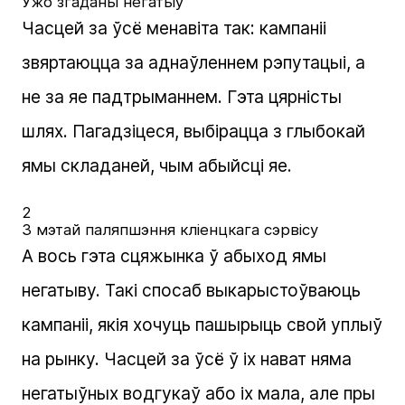
Ужо згаданы негатыў
Часцей за ўсё менавіта так: кампаніі
звяртаюцца за аднаўленнем рэпутацыі, а
не за яе падтрыманнем. Гэта цярністы
шлях. Пагадзіцеся, выбірацца з глыбокай
ямы складаней, чым абыйсці яе.
2
З мэтай паляпшэння кліенцкага сэрвісу
А вось гэта сцяжынка ў абыход ямы
негатыву. Такі спосаб выкарыстоўваюць
кампаніі, якія хочуць пашырыць свой уплыў
на рынку. Часцей за ўсё ў іх нават няма
негатыўных водгукаў або іх мала, але пры