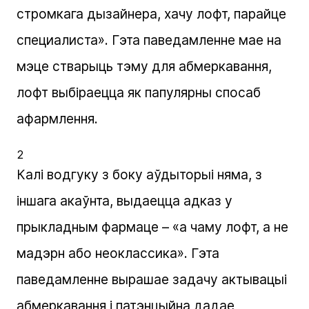
стромкага дызайнера, хачу лофт, парайце
специалиста». Гэта паведамленне мае на
мэце стварыць тэму для абмеркавання,
лофт выбіраецца як папулярны спосаб
афармлення.
2
Калі водгуку з боку аўдыторыі няма, з
іншага акаўнта, выдаецца адказ у
прыкладным фармаце – «а чаму лофт, а не
мадэрн або неоклассика». Гэта
паведамленне вырашае задачу актывацыі
абмеркавання і патэнцыйна дадае