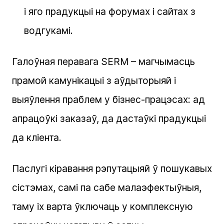
і яго прадукцыі на форумах і сайтах з
водгукамі.
Галоўная перавага SERM – магчымасць
прамой камунікацыі з аўдыторыяй і
выяўлення праблем у бізнес-працэсах: ад
апрацоўкі заказаў, да дастаўкі прадукцыі
да кліента.
Паслугі кіравання рэпутацыяй ў пошукавых
сістэмах, самі па сабе малаэфектыўныя,
таму іх варта ўключаць у комплексную