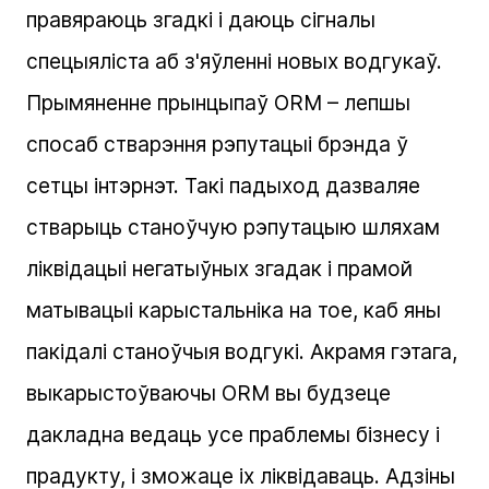
правяраюць згадкі і даюць сігналы
спецыяліста аб з'яўленні новых водгукаў.
Прымяненне прынцыпаў ORM – лепшы
спосаб стварэння рэпутацыі брэнда ў
сетцы інтэрнэт. Такі падыход дазваляе
стварыць станоўчую рэпутацыю шляхам
ліквідацыі негатыўных згадак і прамой
матывацыі карыстальніка на тое, каб яны
пакідалі станоўчыя водгукі. Акрамя гэтага,
выкарыстоўваючы ORM вы будзеце
дакладна ведаць усе праблемы бізнесу і
прадукту, і зможаце іх ліквідаваць. Адзіны