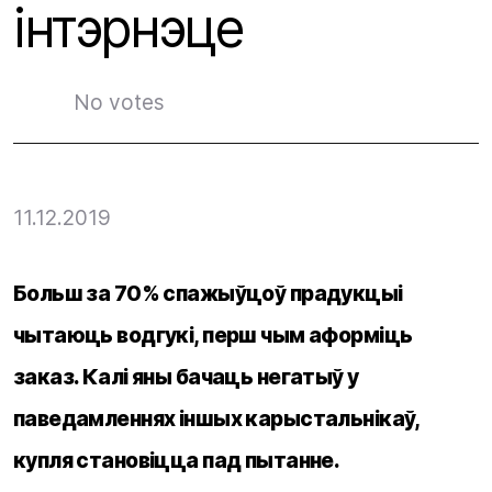
інтэрнэце
No votes
11.12.2019
Больш за 70% спажыўцоў прадукцыі
чытаюць водгукі, перш чым аформіць
заказ. Калі яны бачаць негатыў у
паведамленнях іншых карыстальнікаў,
купля становіцца пад пытанне.