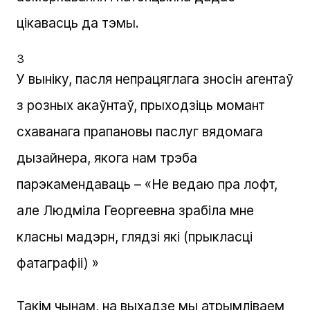
цікавасць да тэмы.
3
У выніку, пасля непрацяглага зносін агентаў
з розных акаўнтаў, прыходзіць момант
схаванага прапановы паслуг вядомага
дызайнера, якога нам трэба
парэкамендаваць – «Не ведаю пра лофт,
але Людміла Георгеевна зрабіла мне
класны мадэрн, глядзі які (прыкласці
фатаграфіі) »
Такім чынам, на выхадзе мы атрымліваем