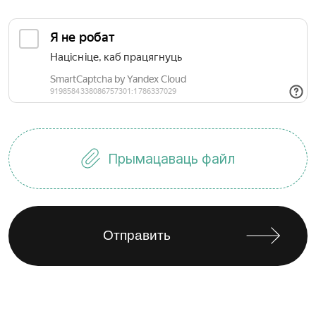
Прымацаваць файл