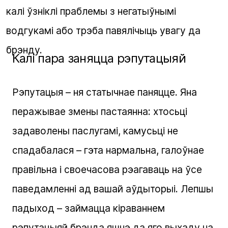
калі ўзніклі праблемы з негатыўнымі
водгукамі або трэба павялічыць увагу да
брэнду.
Калі пара заняцца рэпутацыяй
Рэпутацыя – ня статычнае паняцце. Яна
перажывае змены пастаянна: хтосьці
задаволены паслугамі, камусьці не
спадабалася – гэта нармальна, галоўнае
правільна і своечасова рэагаваць на ўсе
паведамленні ад вашай аўдыторыі. Лепшы
падыход – займацца кіраваннем
рэпутацыяй брэнда яшчэ да яго выхаду на