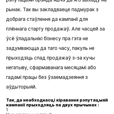
рынак. Так вы закладваеце падмурак з
добрага стаўлення да кампаніі для
плённага старту продажаў. Але часцей за
ўсё ўладальнікі бізнесу пра гэта не
задумваюцца да таго часу, пакуль не
прыходзіць спад продажаў з-за кучы
негатыву, сфармаванага месяцамі або
гадамі працы без ўзаемадзеяння з
аўдыторыяй.
Так, да неабходнасці кіравання рэпутацыяй
кампаніі прыходзяць па двух прычынах :
1