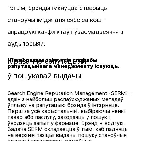
гэтым, брэнды імкнуцца стварыць
станоўчы імідж для сябе за кошт
апрацоўкі канфліктаў і ўзаемадзеяння з
аўдыторыяй.
Кіраванне рэпутацыяй
Ніжэй разгледзім: якія спосабы
рэпутацыйнага менеджменту існуюць.
ў пошукавай выдачы
Search Engine Reputation Management (SERM) –
адзін з найбольш распаўсюджаных метадаў
ўплыву на рэпутацыю брэнда ў інтэрнэце.
Перш за ўсё карыстальнікі, выбіраючы нейкі
тавар або паслугу, заходзяць у пошук і
ўводзяць запыт у фармаце: Брэнд + водгукі.
Задача SERM складаецца ў тым, каб падняць
на верхнія пазіцыі выдачы пошуку станоўчыя