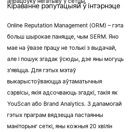
апрацоўку негатыву ў сетцы.
Кіраванне рэпутацыяй ў інтэрнэце
Online Reputation Management (ORM) – гэта
больш шырокае паняцце, чым SERM. Яно
мае на ўвазе працу не толькі з выдачай,
але і пошук згадак ўсюды, дзе яны могуць
з'явіцца. Для гэтых мэтаў
выкарыстоўваюцца аўтаматычныя
сэрвісы, якія адсочваюць згадкі, такія як
YouScan або Brand Analytics. З дапамогай
гэтых праграм вядзецца пастаянны
маніторынг сеткі, яны кожныя 20 хвілін