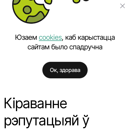
Замовіць праект
Юзаем
cookies
, каб карыстацца
сайтам было спадручна
Ок, здорава
Галоўная
Навіны
Кіраванне рэпутацыяй ў інтэрнэце
Кіраванне
рэпутацыяй ў