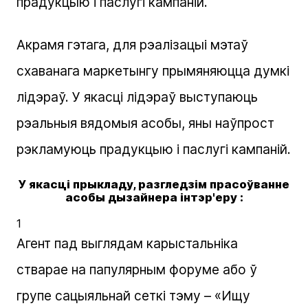
прадукцыю і паслугі кампаній.
Акрамя гэтага, для рэалізацыі мэтаў
схаванага маркетынгу прымяняюцца думкі
лідэраў. У якасці лідэраў выступаюць
рэальныя вядомыя асобы, яны наўпрост
рэкламуюць прадукцыю і паслугі кампаній.
У якасці прыкладу, разгледзім прасоўванне
асобы дызайнера інтэр'еру :
1
Агент пад выглядам карыстальніка
стварае на папулярным форуме або ў
групе сацыяльнай сеткі тэму – «Ищу