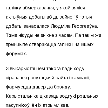
галінку абмеркавання, у якой вяліся
актыўныя дэбаты аб дызайне і ў гэтыя
дэбаты зачасалася Людміла Георгееўна.
Тэма нікуды не знікне з часам. Па такім жа
прынцыпе ствараюцца галінкі і на іншых
форумах.
З выкарыстаннем такога падыходу
кіравання рэпутацыяй сайта і кампаніі,
фармуецца давер да брэнду.
Карыстальніка цікавяць водгукі рэальных
пакупнікоў, ён іх атрымлівае.