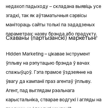
недахоп падыходу – складана выявіць усе
згадкі, так як аўтаматычныя сэрвісы
манітораць сайты толькі па зададзеных
параметрах: назву брэнда або прадукту.
Схаваны (партызанскі) маркетынг
Hidden Marketing – цікавае інструмент
ўплыву на рэпутацыю брэнда ў вачах
спажыўцоў. Гэта прамое ўздзеянне на
ўвагу да кампаніі праз агентаў ўплыву.
Агент, пад выглядам рэальнага
карыстальніка, стварае водгукі і агляды на