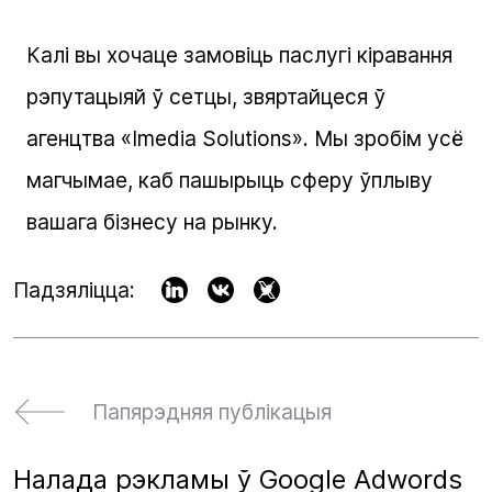
Калі вы хочаце замовіць паслугі кіравання
рэпутацыяй ў сетцы, звяртайцеся ў
агенцтва «Imedia Solutions». Мы зробім усё
магчымае, каб пашырыць сферу ўплыву
вашага бізнесу на рынку.
Падзяліцца:
Папярэдняя публікацыя
Налада рэкламы ў Google Adwords