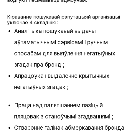
водгукі і песімізаваць адмоўныя.
Кіраванне пошукавай рэпутацыяй арганізацыі
ўключае 4 складнікі :
Аналітыка пошукавай выдачы
аўтаматычнымі сэрвісамі і ручным
спосабам для выяўлення негатыўных
згадак пра брэнд ;
Апрацоўка і выдаленне крытычных
негатыўных згадак ;
Праца над паляпшэннем пазіцый
пляцовак з станоўчымі згадваннямі ;
Стварэнне галінак абмеркавання брэнда