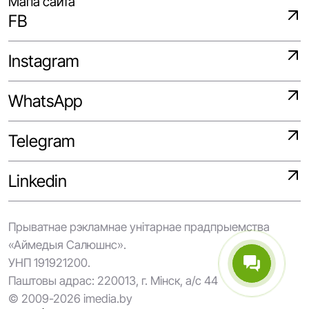
Мапа сайта
FB
Instagram
WhatsApp
Telegram
Linkedin
Прыватнае рэкламнае унітарнае прадпрыемства
«Аймедыя Салюшнс».
УНП 191921200.
Паштовы адрас: 220013, г. Мінск, а/с 44
© 2009-2026 imedia.by