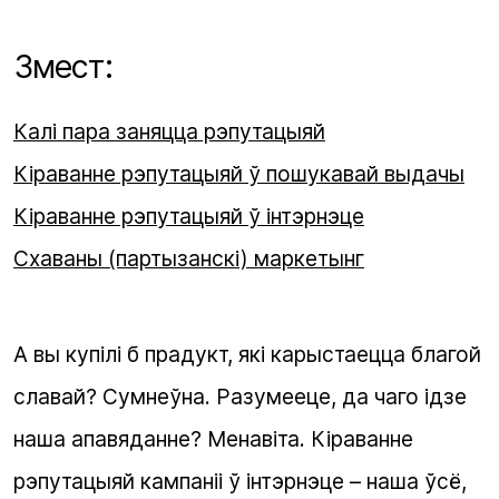
Змест:
Калі пара заняцца рэпутацыяй
Кіраванне рэпутацыяй ў пошукавай выдачы
Кіраванне рэпутацыяй ў інтэрнэце
Схаваны (партызанскі) маркетынг
А вы купілі б прадукт, які карыстаецца благой
славай? Сумнеўна. Разумееце, да чаго ідзе
наша апавяданне? Менавіта. Кіраванне
рэпутацыяй кампаніі ў інтэрнэце – наша ўсё,