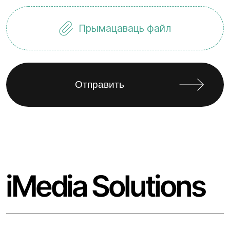
Прымацаваць файл
iMedia Solutions