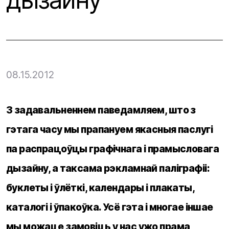
08.15.2012
З задавальненнем паведамляем, што з
гэтага часу мы прапануем якасныя паслугі
па распрацоўцы графічнага і прамысловага
дызайну, а таксама рэкламнай паліграфіі:
буклеты і ўлёткі, календары і плакаты,
каталогі і ўпакоўка. Усё гэта і многае іншае
мы можаце замовіць у нас ужо прама