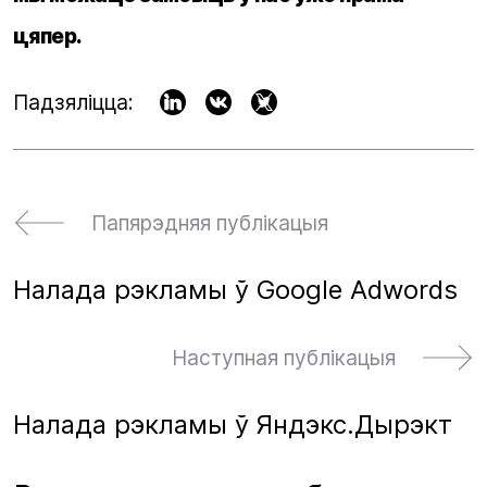
цяпер.
Падзяліцца:
Папярэдняя публікацыя
Налада рэкламы ў Google Adwords
Наступная публікацыя
Налада рэкламы ў Яндэкс.Дырэкт