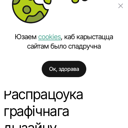
Замовіць праект
Юзаем
cookies
, каб карыстацца
сайтам было спадручна
Ок, здорава
Галоўная
Навіны
Распрацоўка графічнага дызайну
Распрацоўка
графічнага
дызайну