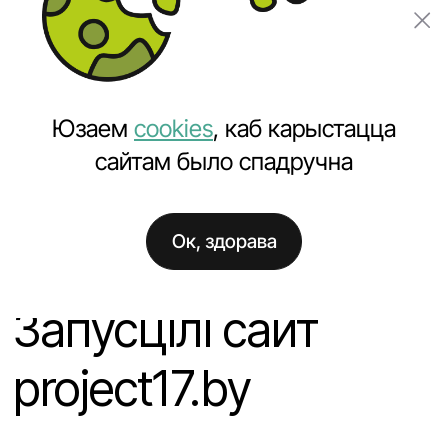
Замовіць праект
Юзаем
cookies
, каб карыстацца
сайтам было спадручна
Ок, здорава
Галоўная
Навіны
Запусцілі сайт project17.by
Запусцілі сайт
project17.by