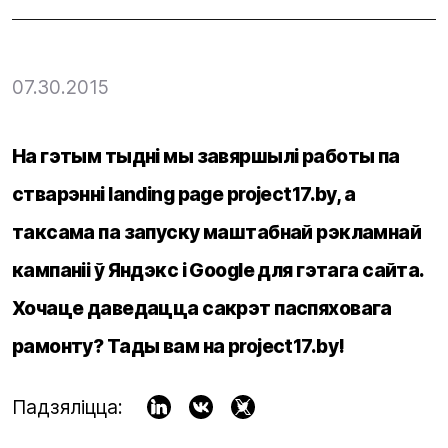
07.30.2015
На гэтым тыдні мы завяршылі работы па
стварэнні landing page project17.by, а
таксама па запуску маштабнай рэкламнай
кампаніі ў Яндэкс і Google для гэтага сайта.
Хочаце даведацца сакрэт паспяховага
рамонту? Тады вам на project17.by!
Падзяліцца: