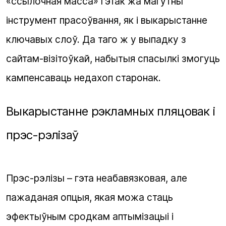
«ссылочная масса» гэтак жа магутны
інструмент прасоўвання, як і выкарыстанне
ключавых слоў. Да таго ж у выпадку з
сайтам-візітоўкай, набытыя спасылкі змогуць
кампенсаваць недахоп старонак.
Выкарыстанне рэкламных пляцовак і
прэс-рэлізаў
Прэс-рэлізы – гэта неабавязковая, але
пажаданая опцыя, якая можа стаць
эфектыўным сродкам аптымізацыі і