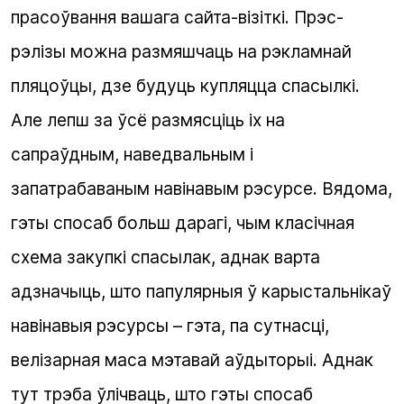
прасоўвання вашага сайта-візіткі. Прэс-
рэлізы можна размяшчаць на рэкламнай
пляцоўцы, дзе будуць купляцца спасылкі.
Але лепш за ўсё размясціць іх на
сапраўдным, наведвальным і
запатрабаваным навінавым рэсурсе. Вядома,
гэты спосаб больш дарагі, чым класічная
схема закупкі спасылак, аднак варта
адзначыць, што папулярныя ў карыстальнікаў
навінавыя рэсурсы – гэта, па сутнасці,
велізарная маса мэтавай аўдыторыі. Аднак
тут трэба ўлічваць, што гэты спосаб