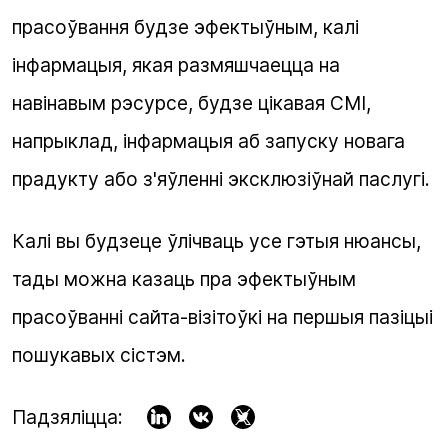
прасоўвання будзе эфектыўным, калі
інфармацыя, якая размяшчаецца на
навінавым рэсурсе, будзе цікавая СМІ,
напрыклад, інфармацыя аб запуску новага
прадукту або з'яўленні эксклюзіўнай паслугі.
Калі вы будзеце ўлічваць усе гэтыя нюансы,
тады можна казаць пра
эфектыўным
прасоўванні сайта-візітоўкі
на першыя пазіцыі
пошукавых сістэм.
Падзяліцца: