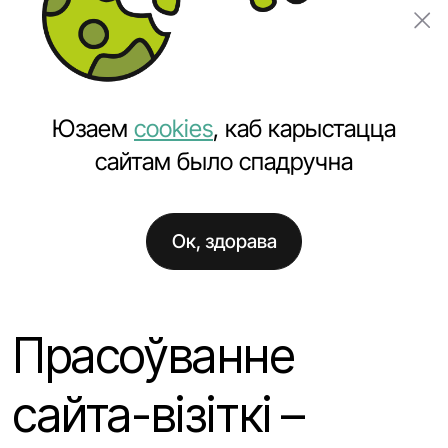
Замовіць праект
Юзаем
cookies
, каб карыстацца
сайтам было спадручна
Ок, здорава
Галоўная
Навіны
Прасоўванне сайта-візіткі – важныя аспекты
Прасоўванне
сайта-візіткі –