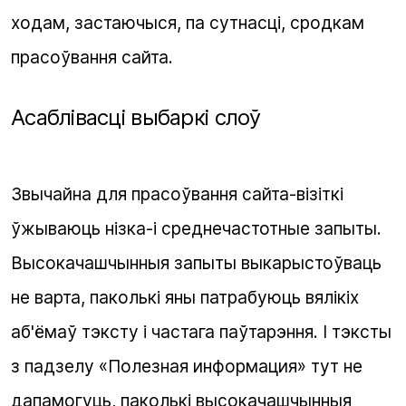
ходам, застаючыся, па сутнасці, сродкам
прасоўвання сайта.
Асаблівасці выбаркі слоў
Звычайна для прасоўвання сайта-візіткі
ўжываюць нізка-і среднечастотные запыты.
Высокачашчынныя запыты выкарыстоўваць
не варта, паколькі яны патрабуюць вялікіх
аб'ёмаў тэксту і частага паўтарэння. І тэксты
з падзелу «Полезная информация» тут не
дапамогуць, паколькі высокачашчынныя