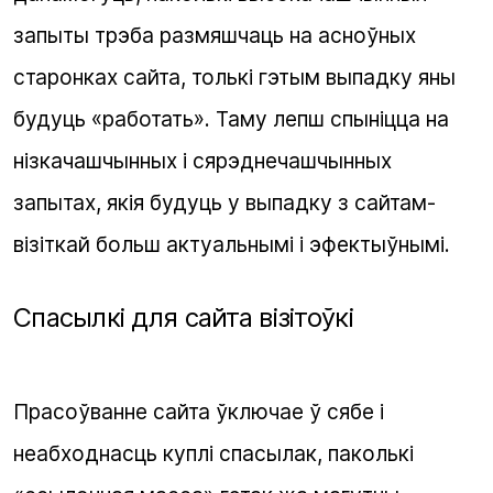
запыты трэба размяшчаць на асноўных
старонках сайта, толькі гэтым выпадку яны
будуць «работать». Таму лепш спыніцца на
нізкачашчынных і сярэднечашчынных
запытах, якія будуць у выпадку з сайтам-
візіткай больш актуальнымі і эфектыўнымі.
Спасылкі для сайта візітоўкі
Прасоўванне сайта ўключае ў сябе і
неабходнасць куплі спасылак, паколькі