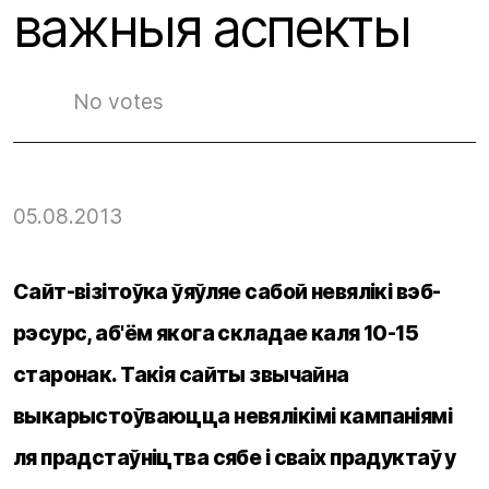
важныя аспекты
No votes
05.08.2013
Сайт-візітоўка ўяўляе сабой невялікі вэб-
рэсурс, аб'ём якога складае каля 10-15
старонак. Такія сайты звычайна
выкарыстоўваюцца невялікімі кампаніямі
ля прадстаўніцтва сябе і сваіх прадуктаў у