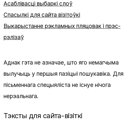
Асаблівасці выбаркі слоў
Спасылкі для сайта візітоўкі
Выкарыстанне рэкламных пляцовак і прэс-
рэлізаў
Аднак гэта не азначае, што яго немагчыма
вылучыць у першыя пазіцыі пошукавіка. Для
пісьменнага спецыяліста не існуе нічога
нерэальнага.
Тэксты для сайта-візіткі