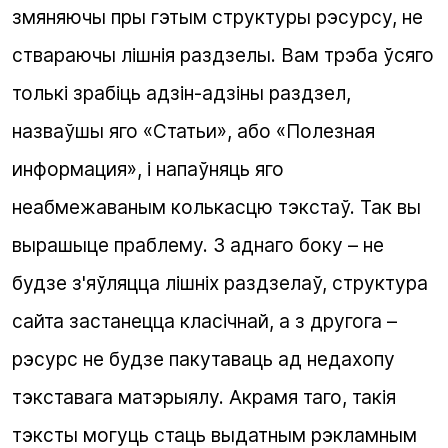
змяняючы пры гэтым структуры рэсурсу, не
ствараючы лішнія раздзелы. Вам трэба ўсяго
толькі зрабіць адзін-адзіны раздзел,
назваўшы яго «Статьи», або «Полезная
информация», і напаўняць яго
неабмежаваным колькасцю тэкстаў. Так вы
вырашыце праблему. З аднаго боку – не
будзе з'яўляцца лішніх раздзелаў, структура
сайта застанецца класічнай, а з другога –
рэсурс не будзе пакутаваць ад недахопу
тэкставага матэрыялу. Акрамя таго, такія
тэксты могуць стаць выдатным рэкламным