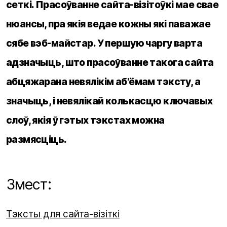
сеткі. Прасоўванне сайта-візітоўкі мае свае
нюансы, пра якія ведае кожны які паважае
сябе вэб-майстар. У першую чаргу варта
адзначыць, што прасоўванне такога сайта
абцяжарана невялікім аб'ёмам тэксту, а
значыць, і невялікай колькасцю ключавых
слоў, якія ў гэтых тэкстах можна
размясціць.
Змест:
Тэксты для сайта-візіткі