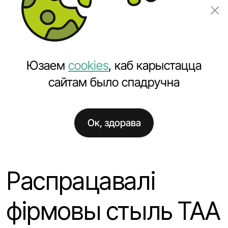
Замовіць праект
Юзаем
cookies
, каб карыстацца
сайтам было спадручна
Ок, здорава
Галоўная
Навіны
Распрацавалі фірмовы стыль ТАА "Продуктория"
Распрацавалі
фірмовы стыль ТАА