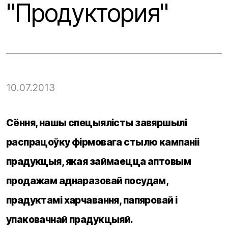
"Продуктория"
10.07.2013
Сёння, нашы спецыялісты завяршылі
распрацоўку фірмовага стылю кампаніі
прадукцыя, якая займаецца аптовым
продажам аднаразовай посудам,
прадуктамі харчавання, папяровай і
упаковачнай прадукцыяй.