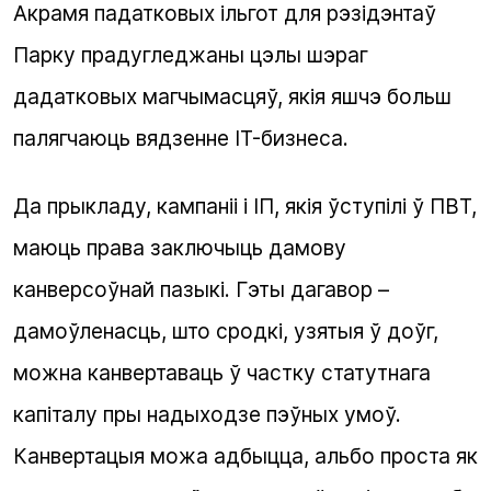
Акрамя падатковых ільгот для рэзідэнтаў
Парку прадугледжаны цэлы шэраг
дадатковых магчымасцяў, якія яшчэ больш
палягчаюць вядзенне
IT
-бизнеса.
Да прыкладу, кампаніі і ІП, якія ўступілі ў ПВТ,
маюць права заключыць дамову
канверсоўнай пазыкі. Гэты дагавор –
дамоўленасць, што сродкі, узятыя ў доўг,
можна канвертаваць ў частку статутнага
капіталу пры надыходзе пэўных умоў.
Канвертацыя можа адбыцца, альбо проста як