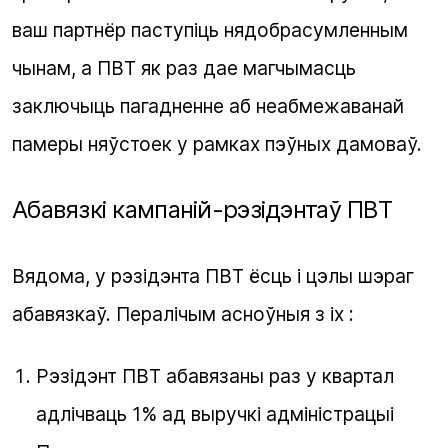
ваш партнёр паступіць нядобрасумленным
чынам, а ПВТ як раз дае магчымасць
заключыць пагадненне аб неабмежаванай
памеры няўстоек у рамках пэўных дамоваў.
Абавязкі кампаній-рэзідэнтаў ПВТ
Вядома, у рэзідэнта ПВТ ёсць і цэлы шэраг
абавязкаў. Пералічым асноўныя з іх :
Рэзідэнт ПВТ абавязаны раз у квартал
адлічваць 1% ад выручкі адміністрацыі