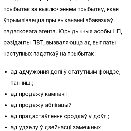
прыбытак за выключэннем прыбытку, якая
ўтрымліваецца пры выкананні абавязкаў
падатковага агента. Юрыдычныя асобы і ІП,
рэзідэнты ПВТ, вызваляюцца ад выплаты
наступных падаткаў на прыбытак :
ад адчужэння долі ў статутным фондзе,
паі і інш.;
ад продажу кампаніі ;
ад продажу аблігацый ;
ад прадастаўлення сродкаў у доўг ;
ад удзелу ў дзейнасці замежных