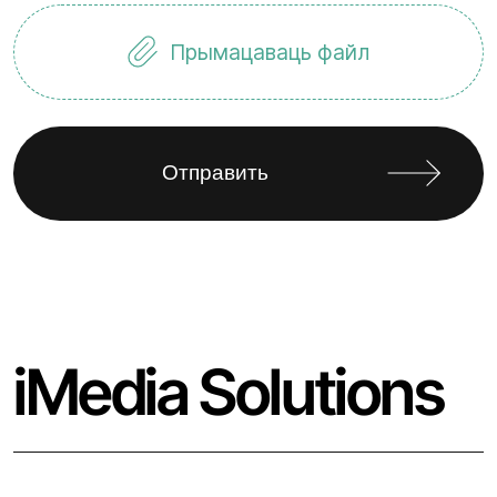
Прымацаваць файл
iMedia Solutions