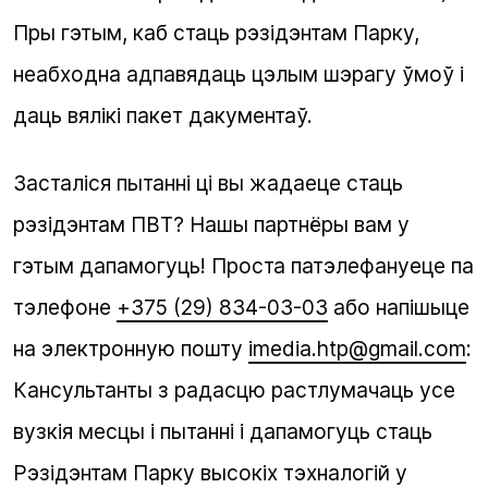
Пры гэтым, каб стаць рэзідэнтам Парку,
неабходна адпавядаць цэлым шэрагу ўмоў і
даць вялікі пакет дакументаў.
Засталіся пытанні ці вы жадаеце стаць
рэзідэнтам ПВТ? Нашы партнёры вам у
гэтым дапамогуць! Проста патэлефануеце па
тэлефоне
+375 (29) 834-03-03
або напішыце
на электронную пошту
imedia.htp@gmail.com
:
Кансультанты з радасцю растлумачаць усе
вузкія месцы і пытанні і дапамогуць стаць
Рэзідэнтам Парку высокіх тэхналогій у