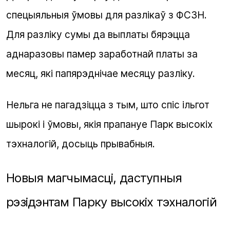
спецыяльныя ўмовы для разлікаў з ФСЗН.
Для разліку сумы да выплаты бярэцца
аднаразовы памер заработнай платы за
месяц, які папярэднічае месяцу разліку.
Нельга не пагадзіцца з тым, што спіс ільгот
шырокі і ўмовы, якія прапануе Парк высокіх
тэхналогій, досыць прывабныя.
Новыя магчымасці, даступныя
рэзідэнтам Парку высокіх тэхналогій