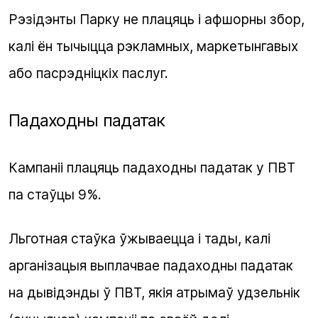
Рэзідэнты Парку не плацяць і афшорны збор,
калі ён тычыцца рэкламных, маркетынгавых
або пасрэдніцкіх паслуг.
Падаходны падатак
Кампаніі плацяць падаходны падатак у ПВТ
па стаўцы 9%.
Льготная стаўка ўжываецца і тады, калі
арганізацыя выплачвае падаходны падатак
на дывідэнды ў ПВТ, якія атрымаў удзельнік