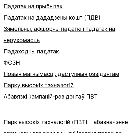
Падатак на прыбытак
Падатак на дададзены кошт (ПДВ)
Зямельны, афшорны падаткі і падатак на
нерухомасць
Падаходны падатак
ФСЗН
Новыя магчымасці, даступныя рэзідэнтам
Парку высокіх тэхналогій
Абавязкі кампаній-рэзідэнтаў ПВТ
Парк высокіх тэхналогій (ПВТ) – абазначэнне