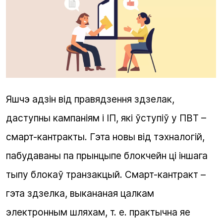
Яшчэ адзін від правядзення здзелак,
даступны кампаніям і ІП, які ўступіў у ПВТ –
смарт-кантракты. Гэта новы від тэхналогій,
пабудаваны па прынцыпе блокчейн ці іншага
тыпу блокаў транзакцый. Смарт-кантракт –
гэта здзелка, выкананая цалкам
электронным шляхам, т. е. практычна яе