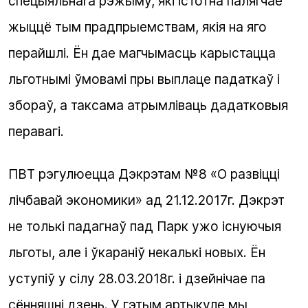
спецыяльнага рэжыму, які істотна палягчае
жыццё тым прадпрыемствам, якія на яго
перайшлі. Ён дае магчымасць карыстацца
льготнымі ўмовамі пры выплаце падаткаў і
збораў, а таксама атрымліваць дадатковыя
перавагі.
ПВТ рэгулюецца Дэкрэтам №8 «О развіцці
лічбавай экономики» ад 21.12.2017г. Дэкрэт
не толькі падагнаў пад Парк ужо існуючыя
льготы, але і ўкараніў некалькі новых. Ён
уступіў у сілу 28.03.2018г. і дзейнічае па
сённяшні дзень. У гэтым артыкуле мы