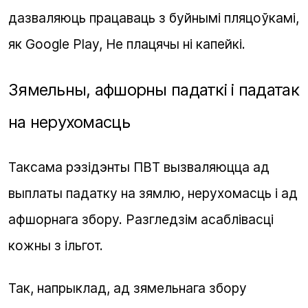
дазваляюць працаваць з буйнымі пляцоўкамі,
як
Google Play
, Не плацячы ні капейкі.
Зямельны, афшорны падаткі і падатак
на нерухомасць
Таксама рэзідэнты ПВТ вызваляюцца ад
выплаты падатку на зямлю, нерухомасць і ад
афшорнага збору. Разгледзім асаблівасці
кожны з ільгот.
Так, напрыклад, ад зямельнага збору