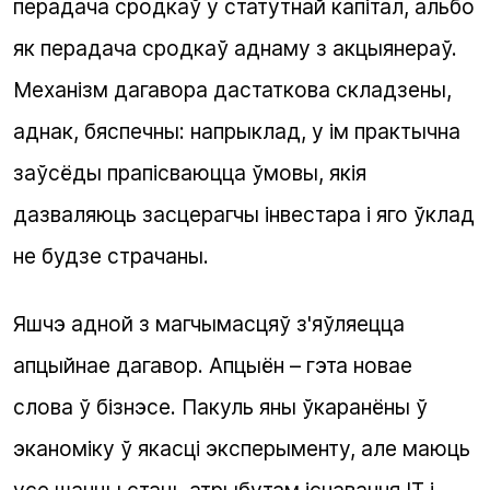
перадача сродкаў у статутнай капітал, альбо
як перадача сродкаў аднаму з акцыянераў.
Механізм дагавора дастаткова складзены,
аднак, бяспечны: напрыклад, у ім практычна
заўсёды прапісваюцца ўмовы, якія
дазваляюць засцерагчы інвестара і яго ўклад
не будзе страчаны.
Яшчэ адной з магчымасцяў з'яўляецца
апцыйнае дагавор. Апцыён – гэта новае
слова ў бізнэсе. Пакуль яны ўкаранёны ў
эканоміку ў якасці эксперыменту, але маюць