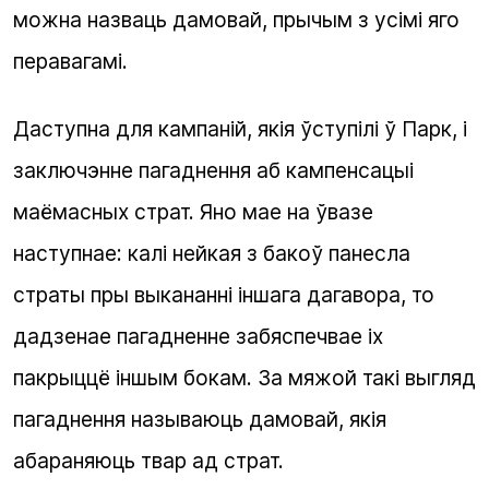
можна назваць дамовай, прычым з усімі яго
перавагамі.
Даступна для кампаній, якія ўступілі ў Парк, і
заключэнне пагаднення аб кампенсацыі
маёмасных страт. Яно мае на ўвазе
наступнае: калі нейкая з бакоў панесла
страты пры выкананні іншага дагавора, то
дадзенае пагадненне забяспечвае іх
пакрыццё іншым бокам. За мяжой такі выгляд
пагаднення называюць дамовай, якія
абараняюць твар ад страт.