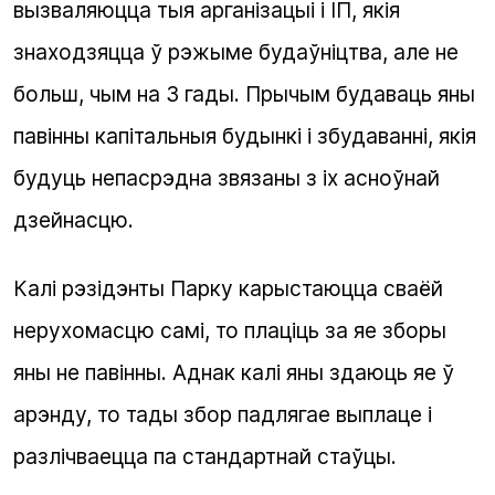
вызваляюцца тыя арганізацыі і ІП, якія
знаходзяцца ў рэжыме будаўніцтва, але не
больш, чым на 3 гады. Прычым будаваць яны
павінны капітальныя будынкі і збудаванні, якія
будуць непасрэдна звязаны з іх асноўнай
дзейнасцю.
Калі рэзідэнты Парку карыстаюцца сваёй
нерухомасцю самі, то плаціць за яе зборы
яны не павінны. Аднак калі яны здаюць яе ў
арэнду, то тады збор падлягае выплаце і
разлічваецца па стандартнай стаўцы.