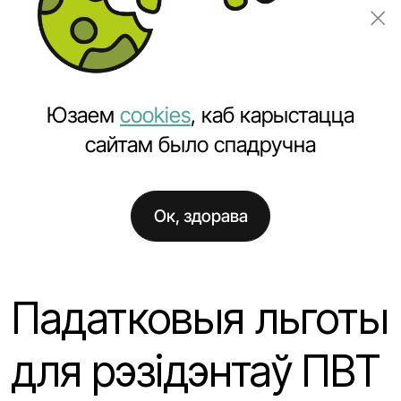
Замовіць праект
Юзаем
cookies
, каб карыстацца
сайтам было спадручна
Ок, здорава
Галоўная
Навіны
Падатковыя льготы для рэзідэнтаў ПВТ
Падатковыя льготы
для рэзідэнтаў ПВТ