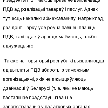
ПДВ ад рэалізацыі тавараў і паслуг. Аднак
тут ёсць некалькі абмежаванняў. Напрыклад,
рэзідэнт Парку ўсё роўна павінен плаціць
ПДВ, калі здае ў арэнду маёмасць, альбо
адчужаць яго.
Также на тэрыторыі рэспублікі вызваляюцца
ад выплаты ПДВ абароты з замежнымі
арганізацыямі, якія не ажыццяўляюць
дзейнасці ў Беларусі (т. е. яны не маюць
пастаяннае прадстаўніцтва і не
зарэгістраваныя ў падатковых органах