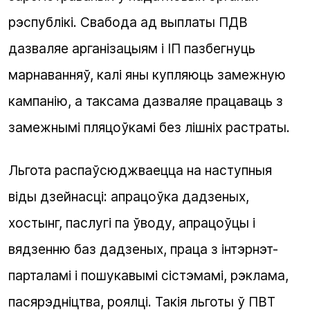
рэспублікі. Свабода ад выплаты ПДВ
дазваляе арганізацыям і ІП пазбегнуць
марнаванняў, калі яны купляюць замежную
кампанію, а таксама дазваляе працаваць з
замежнымі пляцоўкамі без лішніх растраты.
Льгота распаўсюджваецца на наступныя
віды дзейнасці: апрацоўка дадзеных,
хостынг, паслугі па ўводу, апрацоўцы і
вядзенню баз дадзеных, праца з інтэрнэт-
парталамі і пошукавымі сістэмамі, рэклама,
пасярэдніцтва, роялці. Такія льготы ў ПВТ