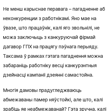
Не менш карыснае перавага – пагадненне аб
неконкуренции з работнікамі. Яно мае на
ўвазе, што працаўнік, калі яго звольнілі, не
можа заключыць з канкуруючай фірмай
дагавор ГПХ на працягу пэўнага перыяду.
Таксама ў рамках гэтага пагаднення можна
забараніць работніку весці канкурэнтныя
дзейнасці кампаніі дзеянні самастойна.
Многія дамовы прадугледжваюць
абмежаваны памер няўстойкі, але што, калі
зрабіць яе неабмежаванай? Гэта зручна, калі