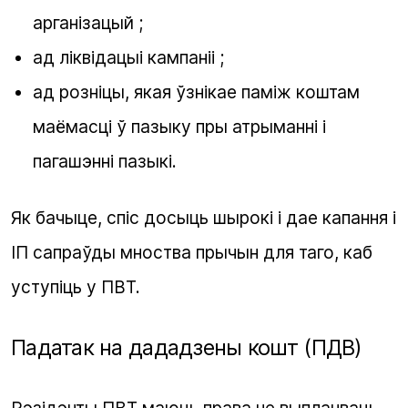
арганізацый ;
ад ліквідацыі кампаніі ;
ад розніцы, якая ўзнікае паміж коштам
маёмасці ў пазыку пры атрыманні і
пагашэнні пазыкі.
Як бачыце, спіс досыць шырокі і дае капання і
ІП сапраўды мноства прычын для таго, каб
уступіць у ПВТ.
Падатак на дададзены кошт (ПДВ)
Рэзідэнты ПВТ маюць права не выплачваць