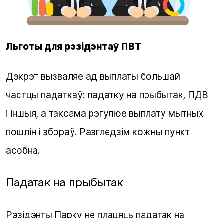
Льготы для рэзідэнтаў ПВТ
Дэкрэт вызваляе ад выплаты большай
частцы падаткаў: падатку на прыбытак, ПДВ
і іншыя, а таксама рэгулюе выплату мытных
пошлін і збораў. Разгледзім кожны пункт
асобна.
Падатак на прыбытак
Рэзідэнты Парку не плацяць падатак на