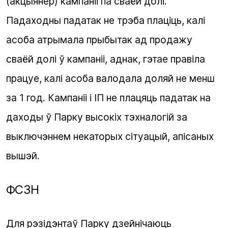
(акцыянер) кампаніі па сваёй долі.
Падаходны падатак не трэба плаціць, калі
асоба атрымала прыбытак ад продажу
сваёй долі ў кампаніі, аднак, гэтае правіла
працуе, калі асоба валодала доляй не менш
за 1 год. Кампаніі і ІП не плацяць падатак на
даходы ў Парку высокіх тэхналогій за
выключэннем некаторых сітуацый, апісаных
вышэй.
ФСЗН
Для рэзідэнтаў Парку дзейнічаюць