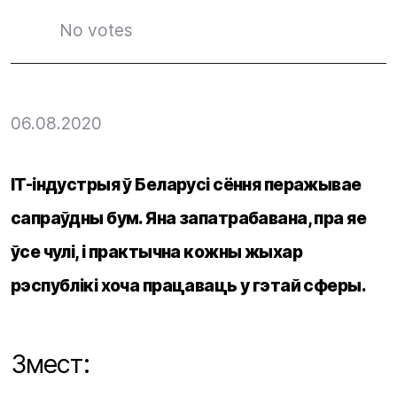
No votes
06.08.2020
IT-індустрыя ў Беларусі сёння перажывае
сапраўдны бум. Яна запатрабавана, пра яе
ўсе чулі, і практычна кожны жыхар
рэспублікі хоча працаваць у гэтай сферы.
Змест: