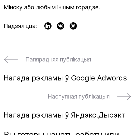
Мінску або любым іншым горадзе.
Падзяліцца:
Папярэдняя публікацыя
Налада рэкламы ў Google Adwords
Наступная публікацыя
Налада рэкламы ў Яндэкс.Дырэкт
Вы готовы начать работу или