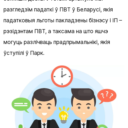
разгледзім падаткі ў ПВТ ў Беларусі, якія
падатковыя льготы пакладзены бізнэсу і ІП –
рэзідэнтам ПВТ, а таксама на што яшчэ
могуць разлічваць прадпрымальнікі, якія
ўступілі ў Парк.