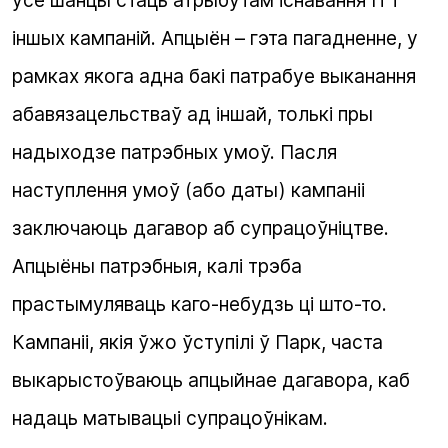
усе шанцы стаць атрыбутам існавання
IT
і
іншых кампаній. Апцыён – гэта пагадненне, у
рамках якога адна бакі патрабуе выканання
абавязацельстваў ад іншай, толькі пры
надыходзе патрэбных умоў. Пасля
наступлення умоў (або даты) кампаніі
заключаюць дагавор аб супрацоўніцтве.
Апцыёны патрэбныя, калі трэба
прастымуляваць каго-небудзь ці што-то.
Кампаніі, якія ўжо ўступілі ў Парк, часта
выкарыстоўваюць апцыйнае дагавора, каб
надаць матывацыі супрацоўнікам.