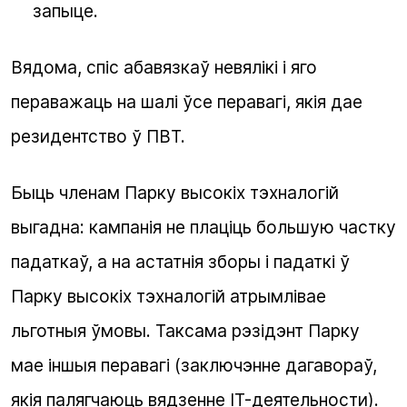
запыце.
Вядома, спіс абавязкаў невялікі і яго
пераважаць на шалі ўсе перавагі, якія дае
резидентство ў ПВТ.
Быць членам Парку высокіх тэхналогій
выгадна: кампанія не плаціць большую частку
падаткаў, а на астатнія зборы і падаткі ў
Парку высокіх тэхналогій атрымлівае
льготныя ўмовы. Таксама рэзідэнт Парку
мае іншыя перавагі (заключэнне дагавораў,
якія палягчаюць вядзенне
IT
-деятельности).