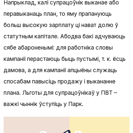
Напрыклад, калі супрацоўнік выканае або
перавыканаць план, то яму прапануюць
больш высокую зарплату ці нават долю ў
статутным капітале. Абодва бакі адчуваюць
сябе абароненымі: для работніка словы
кампаніі перастаюць быць пустымі, т. к. ёсць
дамова, а для кампаніі апцыёны служаць
спосабам павысіць продажу і выкананне
плана. Льготы для супрацоўнікаў у ПВТ –
важкі чыннік ўступіць у Парк.