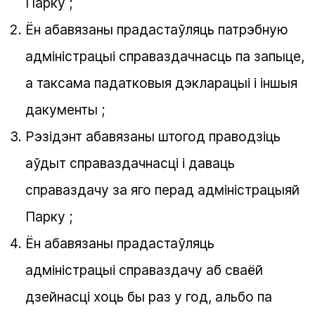
Парку ;
Ён абавязаны прадастаўляць патрэбную
адміністрацыі справаздачнасць па запыце,
а таксама падатковыя дэкларацыі і іншыя
дакументы ;
Рэзідэнт абавязаны штогод праводзіць
аўдыт справаздачнасці і даваць
справаздачу за яго перад адміністрацыяй
Парку ;
Ён абавязаны прадастаўляць
адміністрацыі справаздачу аб сваёй
дзейнасці хоць бы раз у год, альбо па