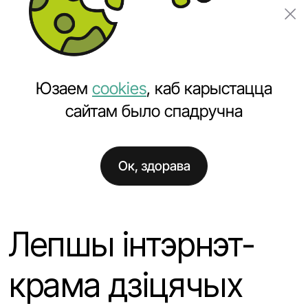
Замовіць праект
Юзаем
cookies
, каб карыстацца
сайтам было спадручна
Ок, здорава
Галоўная
Навіны
Лепшы інтэрнэт-крама дзіцячых цацак
Лепшы інтэрнэт-
крама дзіцячых