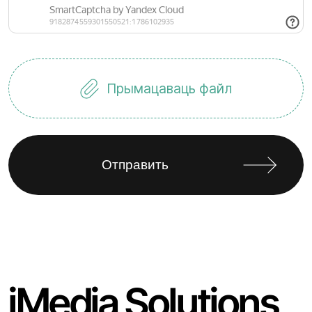
Прымацаваць файл
iMedia Solutions