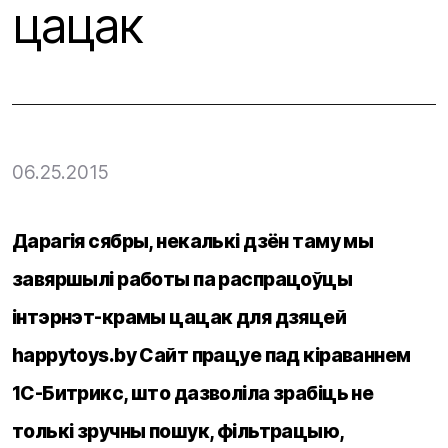
цацак
06.25.2015
Дарагія сябры, некалькі дзён таму мы
завяршылі работы па распрацоўцы
інтэрнэт-крамы цацак для дзяцей
happytoys.by Сайт працуе пад кіраваннем
1С-Битрикс, што дазволіла зрабіць не
толькі зручны пошук, фільтрацыю,