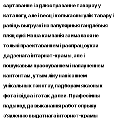
сартаванне і адлюстраванне тавараў у
каталогу, але і весці колькасны ўлік тавару і
рабіць выгрузкі на папулярныя гандлёвыя
пляцоўкі.Наша кампанія займалася не
толькі праектаваннем і распрацоўкай
дадзенага інтэрнэт-крамы, але і
пошукавым прасоўваннем і напаўненнем
кантэнтам, у тым ліку напісаннем
унікальных тэкстаў, падборам якасных
фота і відэа і гэтак далей. Прафесійны
падыход да выканання работ спрыяў
з'яўленню выдатнага інтэрнэт-крамы