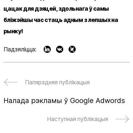
цацак для дзяцей, здольнага ў самы
бліжэйшы час стаць адным з лепшых на
рынку!
Падзяліцца:
Папярэдняя публікацыя
Налада рэкламы ў Google Adwords
Наступная публікацыя