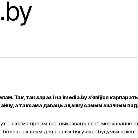
.by
га Банка
естыцый у стартапы
ам. Так, так зараз і на imedia.by з'явіўся карпар
айну, а таксама даваць ацэнку самым значным падз
тут
Таксама просім вас выказваць сваё меркаванне а
г больш цікавым для нашых бягучых і будучых кліента