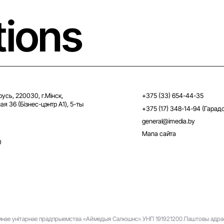
tions
усь, 220030, г.Мінск,
+375 (33) 654-44-35
я 36 (Бізнес-цэнтр A1), 5-ты
+375 (17) 348-14-94 (Гарадс
general@imedia.by
Мапа сайта
0
нае унітарнае прадпрыемства «Аймедыя Салюшнс».
УНП 191921200.
Паштовы адрас: