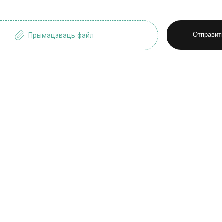
Прымацаваць файл