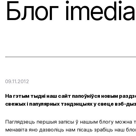
Блог imedia
Грант Еўрапейска
Прыцягненне інв
09.11.2012
На гэтым тыдні наш сайт папоўніўся новым раздзел
свежых і папулярных тэндэнцыях у свеце вэб-дыз
Паглядзець першыя запісы ў нашым блогу можна
менавіта яно дазволіць нам пісаць зрабіць наш бло