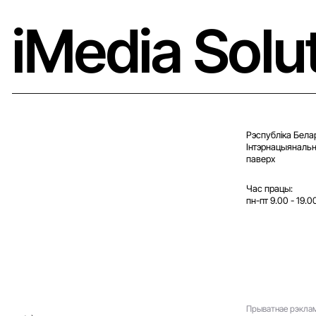
iMedia Solu
Рэспубліка Белар
Iнтэрнацыянальна
паверх
Час працы:
пн-пт 9.00 - 19.0
Прыватнае рэклам