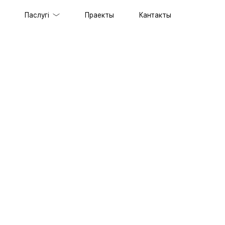
Паслугі
Праекты
Кантакты
таў пад ключ
ільных прыкладанняў
еспячэнне
лама
таў
ацыяй SERM
мовага стылю
ыпа
паратыўны партал
з 1С