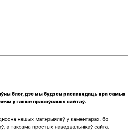
атыўны блог, дзе мы будзем распавядаць пра самыя
еям у галіне прасоўвання сайтаў.
дносна нашых матэрыялаў у каментарах, бо
ў, а таксама простых наведвальнікаў сайта.