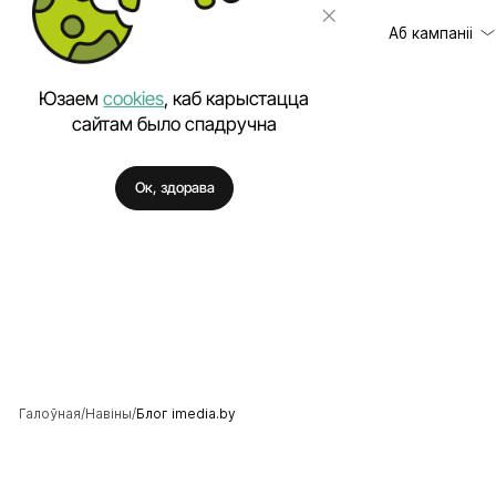
Аб кампаніі
Юзаем
cookies
, каб карыстацца
сайтам было спадручна
Кліенты
Распрацоўка сай
Ок, здорава
Водгукі
Распрацоўка маб
Цэны
Праграмнае заб
Кар'ера
Кантэкстная рэк
Навіны
Прасоўванне сай
Кіраванне рэпут
Распрацоўка фір
Стварэнне лагат
Галоўная
Навіны
Блог imedia.by
Бітрыкс24 - Кар
Інтэграцыя сайта 