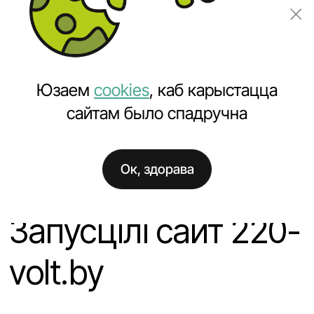
Замовіць праект
Юзаем
cookies
, каб карыстацца
сайтам было спадручна
Ок, здорава
Галоўная
Навіны
Запусцілі сайт 220-volt.by
Запусцілі сайт 220-
volt.by