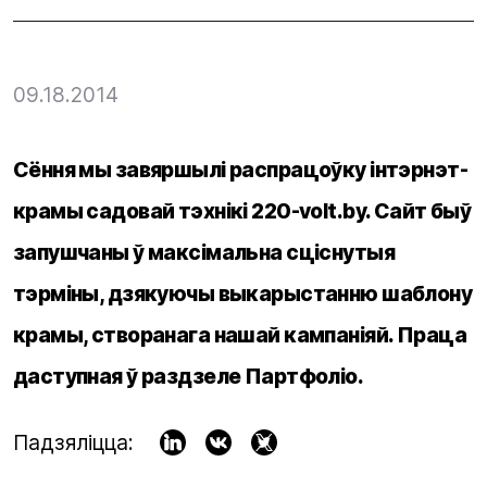
09.18.2014
Сёння мы завяршылі распрацоўку інтэрнэт-
крамы садовай тэхнікі 220-volt.by. Сайт быў
запушчаны ў максімальна сціснутыя
тэрміны, дзякуючы выкарыстанню шаблону
крамы, створанага нашай кампаніяй. Праца
даступная ў раздзеле Партфоліо.
Падзяліцца: