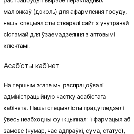
распрацоўцы і вырабе перакладных
малюнкаў (дэколь) для афармлення посуду,
нашы спецыялісты стваралі сайт з унутранай
сістэмай для ўзаемадзеяння з аптовымі
кліентамі.
Асабісты кабінет
На першым этапе мы распрацоўвалі
адміністрацыйную частку асабістага
кабінета. Нашы спецыялісты прадугледзелі
ўвесь неабходны функцыянал: інфармацыя аб
замове (нумар, час адпраўкі, сума, статус),