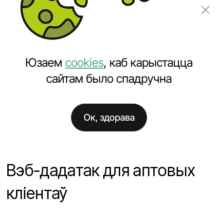
Замовіць праект
Юзаем
cookies
, каб карыстацца
сайтам было спадручна
Ок, здорава
Галоўная
Праекты
Вэб-дадатак для аптовых кліентаў
Вэб-дадатак для аптовых
кліентаў