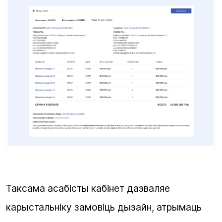
Таксама асабісты кабінет дазваляе
карыстальніку замовіць дызайн, атрымаць