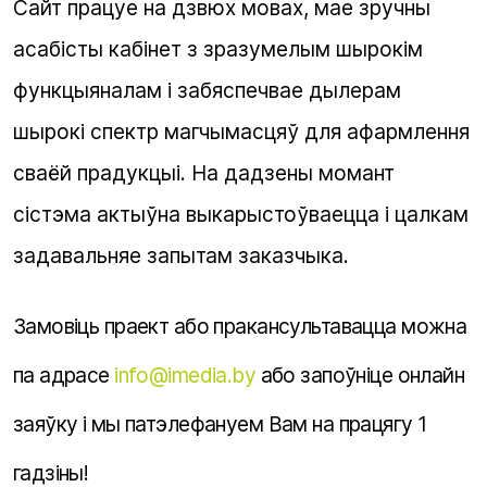
Сайт працуе на дзвюх мовах, мае зручны
асабісты кабінет з зразумелым шырокім
функцыяналам і забяспечвае дылерам
шырокі спектр магчымасцяў для афармлення
сваёй прадукцыі. На дадзены момант
сістэма актыўна выкарыстоўваецца і цалкам
задавальняе запытам заказчыка.
Замовіць праект або пракансультавацца можна
па адрасе
info@imedia.by
або запоўніце онлайн
заяўку і мы патэлефануем Вам на працягу 1
гадзіны!