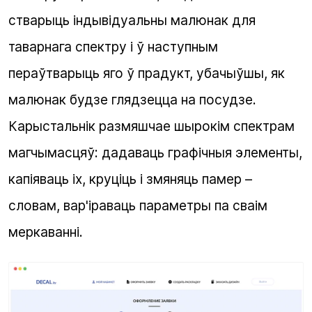
стварыць індывідуальны малюнак для
таварнага спектру і ў наступным
пераўтварыць яго ў прадукт, убачыўшы, як
малюнак будзе глядзецца на посудзе.
Карыстальнік размяшчае шырокім спектрам
магчымасцяў: дадаваць графічныя элементы,
капіяваць іх, круціць і змяняць памер –
словам, вар'іраваць параметры па сваім
меркаванні.