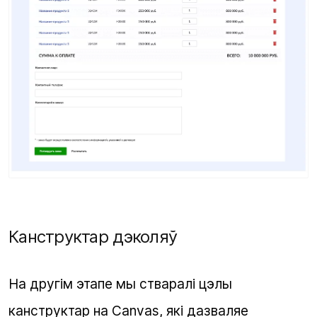
Канструктар дэколяў
На другім этапе мы стваралі цэлы
канструктар на Canvas, які дазваляе