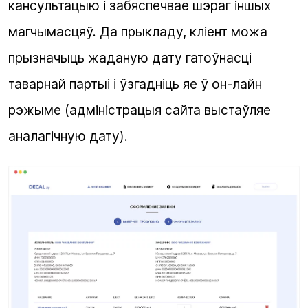
кансультацыю і забяспечвае шэраг іншых
магчымасцяў. Да прыкладу, кліент можа
прызначыць жаданую дату гатоўнасці
таварнай партыі і ўзгадніць яе ў он-лайн
рэжыме (адміністрацыя сайта выстаўляе
аналагічную дату).