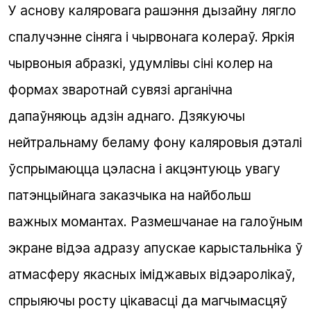
У аснову каляровага рашэння дызайну лягло
спалучэнне сіняга і чырвонага колераў. Яркія
чырвоныя абразкі, удумлівы сіні колер на
формах зваротнай сувязі арганічна
дапаўняюць адзін аднаго. Дзякуючы
нейтральнаму беламу фону каляровыя дэталі
ўспрымаюцца цэласна і акцэнтуюць увагу
патэнцыйнага заказчыка на найбольш
важных момантах. Размешчанае на галоўным
экране відэа адразу апускае карыстальніка ў
атмасферу якасных іміджавых відэаролікаў,
спрыяючы росту цікавасці да магчымасцяў