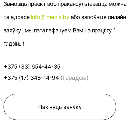
Замовіць праект або пракансультавацца можна
па адрасе
info@imedia.by
або запоўніце онлайн
заяўку і мы патэлефануем Вам на працягу 1
гадзіны!
+375 (33) 654-44-35
+375 (17) 348-14-94
(Гарадскі)
Пакінуць заяўку