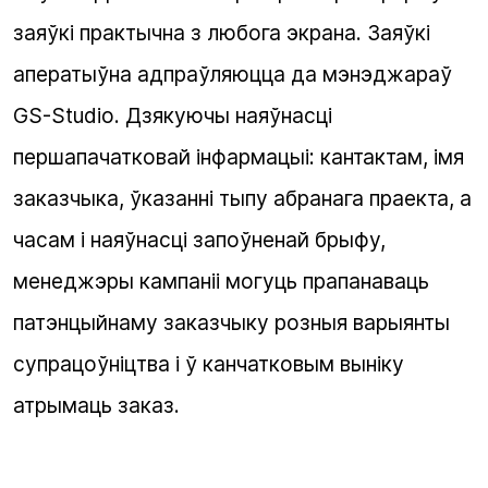
заяўкі практычна з любога экрана. Заяўкі
аператыўна адпраўляюцца да мэнэджараў
GS-Studio. Дзякуючы наяўнасці
першапачатковай інфармацыі: кантактам, імя
заказчыка, ўказанні тыпу абранага праекта, а
часам і наяўнасці запоўненай брыфу,
менеджэры кампаніі могуць прапанаваць
патэнцыйнаму заказчыку розныя варыянты
супрацоўніцтва і ў канчатковым выніку
атрымаць заказ.