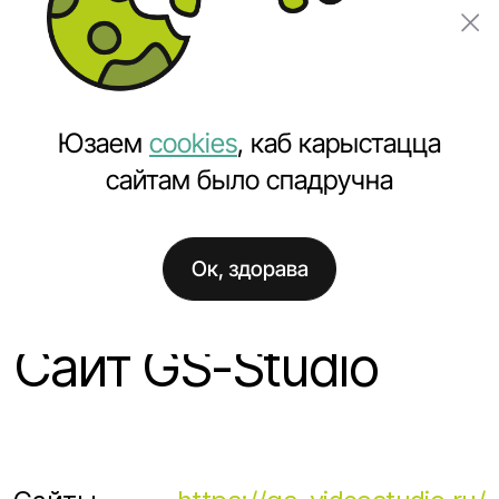
Замовіць праект
Юзаем
cookies
, каб карыстацца
сайтам было спадручна
Ок, здорава
Галоўная
Праекты
Сайт GS-Studio
Сайт GS-Studio