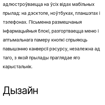
адлюстроўваецца на ўсіх відах мабільных
прылад: на дэсктопе, ноўтбуках, планшэтах і
тэлефонах. Пісьменна размешчаныя
інфармацыйныя блокі, разгортваецца меню і
аптымальнага памеру кнопкі спрыяюць
павышэнню канверсіі рэсурсу, незалежна ад
таго, з якой прылады праглядае яго
карыстальнік.
Дызайн