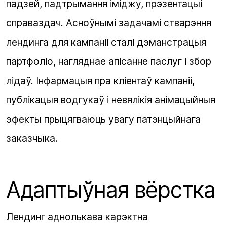
падзей, падтрымання іміджу, прэзентацыі
справаздач. Асноўнымі задачамі стварэння
лендинга для кампаніі сталі дэманстрацыя
партфоліо, нагляднае апісанне паслуг і збор
лідаў. Інфармацыя пра кліентаў кампаніі,
публікацыя водгукаў і невялікія анімацыйныя
эфекты прыцягваюць увагу патэнцыйнага
заказчыка.
Адаптыўная вёрстка
Лендинг аднолькава карэктна