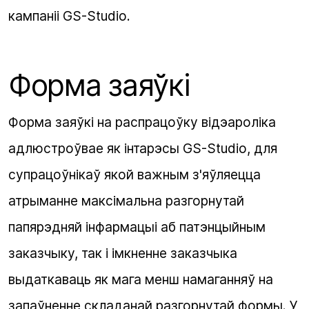
кампаніі GS-Studio.
Форма заяўкі
Форма заяўкі на распрацоўку відэароліка
адлюстроўвае як інтарэсы GS-Studio, для
супрацоўнікаў якой важным з'яўляецца
атрыманне максімальна разгорнутай
папярэдняй інфармацыі аб патэнцыйным
заказчыку, так і імкненне заказчыка
выдаткаваць як мага менш намаганняў на
запаўненне складанай разгорнутай формы. У