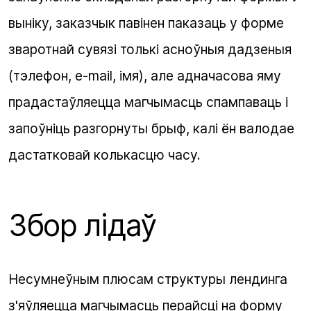
выніку, заказчык павінен паказаць у форме
зваротнай сувязі толькі асноўныя дадзеныя
(тэлефон, e-mail, імя), але адначасова яму
прадастаўляецца магчымасць спампаваць і
запоўніць разгорнуты брыф, калі ён валодае
дастатковай колькасцю часу.
Збор лідаў
Несумнеўным плюсам структуры лендинга
з'яўляецца магчымасць перайсці на форму