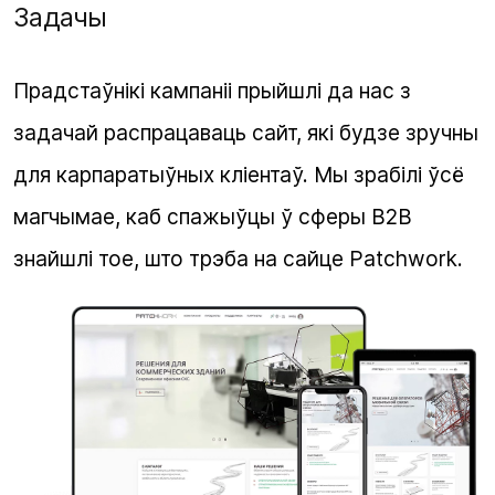
Задачы
Прадстаўнікі кампаніі прыйшлі да нас з
задачай распрацаваць сайт, які будзе зручны
для карпаратыўных кліентаў. Мы зрабілі ўсё
магчымае, каб спажыўцы ў сферы B2B
знайшлі тое, што трэба на сайце Patchwork.