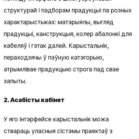
структурай і падборам прадукцыі па розных
характарыстыках: матэрыялы, выгляд
прадукцыі, канструкцыя, колер абалонкі для
кабеляў і гэтак далей. Карыстальнік,
пераходзячы ў пэўную катэгорыю,
атрымлівае прадукцыю строга пад свае
запыты.
2. Асабісты кабінет
У яго інтэрфейсе карыстальнік можа
ствараць уласныя сістэмы праектаў з