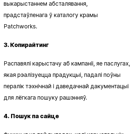
выкарыстаннем абсталявання,
прадстаўленага ў каталогу крамы
Patchworks.
3. Копирайтинг
Распавялі карыстачу аб кампаніі, яе паслугах,
якая рэалізуецца прадукцыі, падалі поўны
пералік тэхнічнай і даведачнай дакументацыі
для лёгкага пошуку рашэнняў.
4. Пошук па сайце