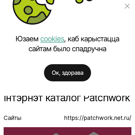
Замовіць праект
Юзаем
cookies
, каб карыстацца
сайтам было спадручна
Ок, здорава
Галоўная
Праекты
Інтэрнэт каталог Patchwork
Інтэрнэт каталог Patchwork
Сайты
https://patchwork.net.ru/