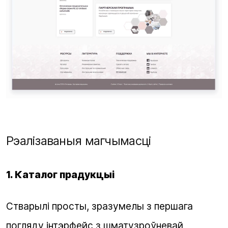
Рэалізаваныя магчымасці
1. Каталог прадукцыі
Стварылі просты, зразумелы з першага
погляду інтэрфейс з шматузроўневай