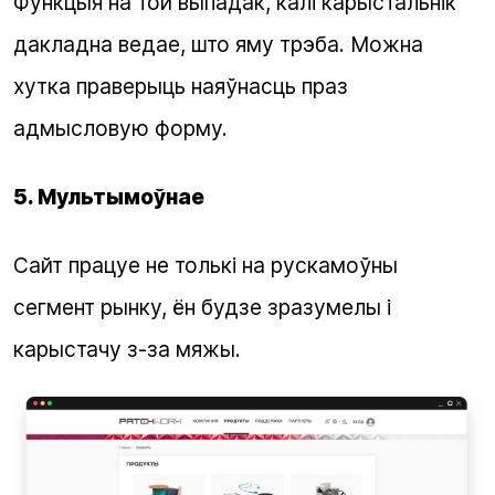
Функцыя на той выпадак, калі карыстальнік
дакладна ведае, што яму трэба. Можна
хутка праверыць наяўнасць праз
адмысловую форму.
5. Мультымоўнае
Сайт працуе не толькі на рускамоўны
сегмент рынку, ён будзе зразумелы і
карыстачу з-за мяжы.