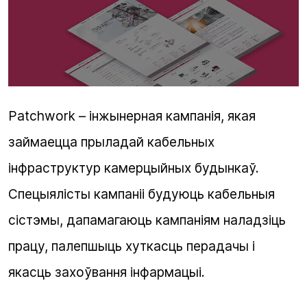
Patchwork – інжынерная кампанія, якая
займаецца прыладай кабельных
інфраструктур камерцыйных будынкаў.
Спецыялісты кампаніі будуюць кабельныя
сістэмы, дапамагаюць кампаніям наладзіць
працу, палепшыць хуткасць перадачы і
якасць захоўвання інфармацыі.