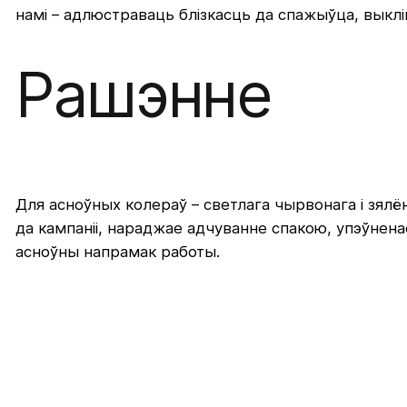
намі – адлюстраваць блізкасць да спажыўца, выклік
Рашэнне
Для асноўных колераў – светлага чырвонага і зялё
да кампаніі, нараджае адчуванне спакою, упэўненасц
асноўны напрамак работы.