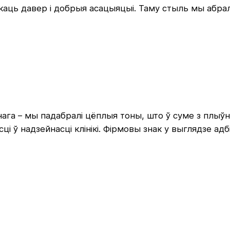
аць давер і добрыя асацыяцыі. Таму стыль мы абралі 
нага – мы падабралі цёплыя тоны, што ў суме з плыў
і ў надзейнасці клінікі. Фірмовы знак у выглядзе адб