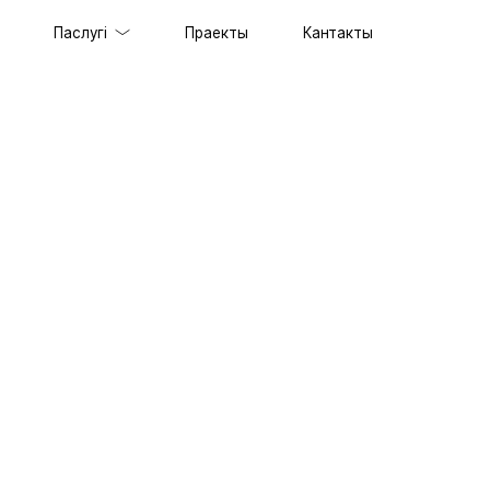
Паслугі
Праекты
Кантакты
таў пад ключ
ільных прыкладанняў
еспячэнне
лама
таў
ацыяй SERM
мовага стылю
ыпа
паратыўны партал
з 1С