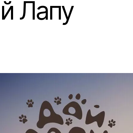
й Лапу
га Банка
естыцый у стартапы