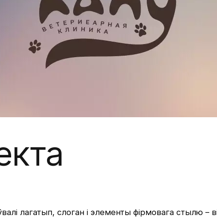
екта
алі лагатып, слоган і элементы фірмовага стылю – віз