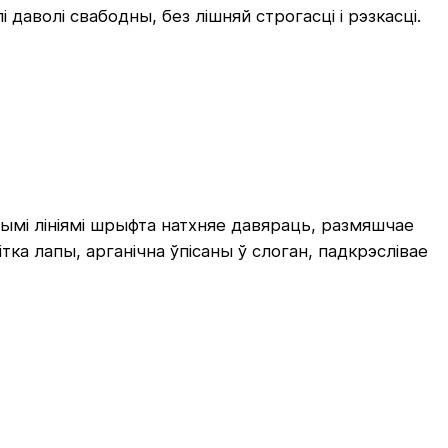
даволі свабодны, без лішняй строгасці і рэзкасці.
нымі лініямі шрыфта натхняе давяраць, размяшчае
ітка лапы, арганічна ўпісаны ў слоган, падкрэслівае