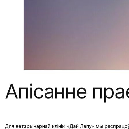
Апісанне пра
Для ветэрынарнай клінікі «Дай Лапу» мы распрацоўв