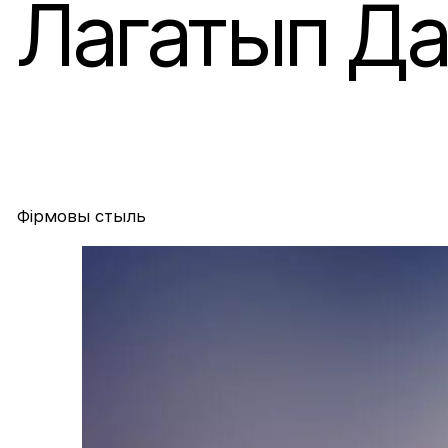
Лагатып Да
Грант Еўрапейска
Прыцягненне інв
Фірмовы стыль