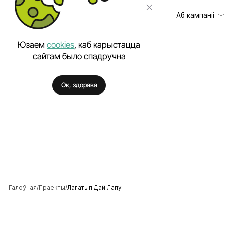
Аб кампаніі
Юзаем
cookies
, каб карыстацца
сайтам было спадручна
Кліенты
Распрацоўка сай
Ок, здорава
Водгукі
Распрацоўка маб
Цэны
Праграмнае заб
Кар'ера
Кантэкстная рэк
Навіны
Прасоўванне сай
Кіраванне рэпут
Распрацоўка фір
Стварэнне лагат
Галоўная
Праекты
Лагатып Дай Лапу
Бітрыкс24 - Кар
Інтэграцыя сайта 