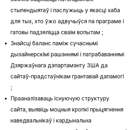
стыпендыятаў і паслужыць у якасці хаба
для тых, хто ўжо адвучыўся па праграме і
гатовы падзяліцца сваім вопытам ;
Знайсці баланс паміж сучаснымі
дызайнерскімі рашэннямі і патрабаваннямі
Дзяржаўнага дэпартамэнту ЗША да
сайтаў-прадстаўнікам грантавай дапамогі
;
Прааналізаваць існуючую структуру
сайта, выявіць моцныя кропкі прыцягнення
наведвальнікаў і кардынальна