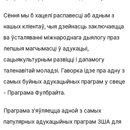
Сёння мы б хацелі распавесці аб адным з
нашых кліентаў, чыя дзейнасць заключаецца
ва ўсталяванні міжнароднага дыялогу праз
лепшыя магчымасці ў адукацыі,
сацыякультурным развіцці і дапамогу
таленавітай моладзі. Гаворка ідзе пра адну з
самых буйных адукацыйных праграм у свеце
- Праграма Фулбрайта.
Праграма з'яўляецца адной з самых
папулярных адукацыйных праграм ЗША для