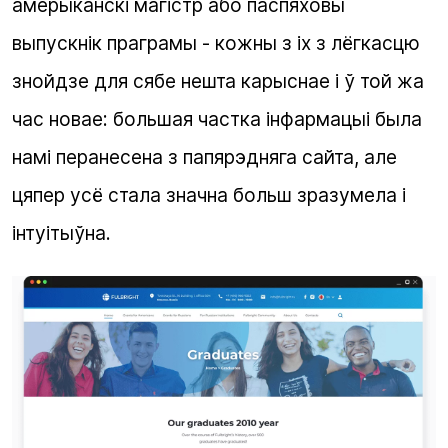
амерыканскі магістр або паспяховы
выпускнік праграмы - кожны з іх з лёгкасцю
знойдзе для сябе нешта карыснае і ў той жа
час новае: большая частка інфармацыі была
намі перанесена з папярэдняга сайта, але
цяпер усё стала значна больш зразумела і
інтуітыўна.