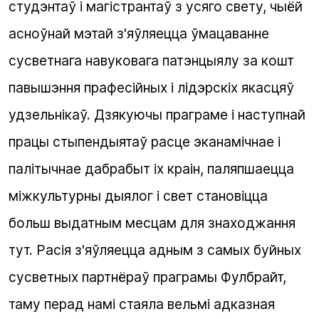
студэнтаў і магістрантаў з усяго свету, чыёй
асноўнай мэтай з'яўляецца ўмацаванне
сусветнага навуковага патэнцыялу за кошт
павышэння прафесійных і лідэрскіх якасцяў
удзельнікаў. Дзякуючы праграме і наступнай
працы стыпендыятаў расце эканамічнае і
палітычнае дабрабыт іх краін, паляпшаецца
міжкультурны дыялог і свет становіцца
больш выдатным месцам для знаходжання
тут. Расія з'яўляецца адным з самых буйных
сусветных партнёраў праграмы Фулбрайт,
таму перад намі стаяла вельмі адказная