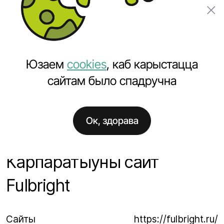
Замовіць праект
Юзаем
cookies
, каб карыстацца
сайтам было спадручна
Ок, здорава
Галоўная
Праекты
Карпаратыўны сайт Fulbright
Карпаратыўны сайт
Fulbright
Сайты
https://fulbright.ru/