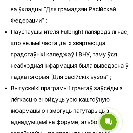
ва ўкладцы “Для грамадзян Расійскай
Федерации” ;
Паўстаўшы ителя Fulbright папярэдзілі нас,
што вельмі часта да іх звяртаюцца
прадстаўнікі каледжаў і ВНУ, таму ўся
неабходная інфармацыя была выведзена ў
падкатэгорыя “Для расійскіх вузов” ;
Выпускнікі праграмы і грантаў заўсёды з
лёгкасцю знойдуць усю каштоўную
інфармацыю і змогуць пагутарыць з
аднадумцамі на форуме, альбо