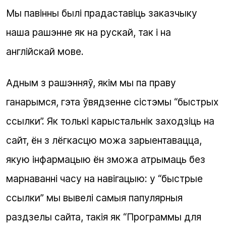
Мы павінны былі прадаставіць заказчыку
наша рашэнне як на рускай, так і на
англійскай мове.
Адным з рашэнняў, якім мы па праву
ганарымся, гэта ўвядзенне сістэмы “быстрых
ссылки”. Як толькі карыстальнік заходзіць на
сайт, ён з лёгкасцю можа зарыентавацца,
якую інфармацыю ён зможа атрымаць без
марнаванні часу на навігацыю: у “быстрые
ссылки” мы вывелі самыя папулярныя
раздзелы сайта, такія як “Программы для