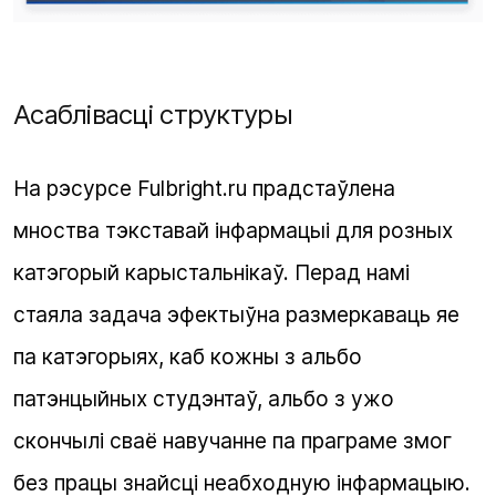
Асаблівасці структуры
На рэсурсе Fulbright.ru прадстаўлена
мноства тэкставай інфармацыі для розных
катэгорый карыстальнікаў. Перад намі
стаяла задача эфектыўна размеркаваць яе
па катэгорыях, каб кожны з альбо
патэнцыйных студэнтаў, альбо з ужо
скончылі сваё навучанне па праграме змог
без працы знайсці неабходную інфармацыю.