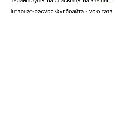
перайшоўшы па спасылцы на знешні
Інтэрнэт-рэсурс Фулбрайта - усю гэта
інфармацыю мы размясцілі ва ўкладцы
“Выпускники”.