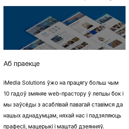
Аб праекце
iMedia Solutions ўжо на працягу больш чым
10 гадоў змяняе web-прастору ў лепшы бок і
мы заўсёды з асаблівай павагай ставімся да
нашых аднадумцам, няхай нас і падзяляюць
прафесіі, мацерыкі і маштаб дзеянняў.