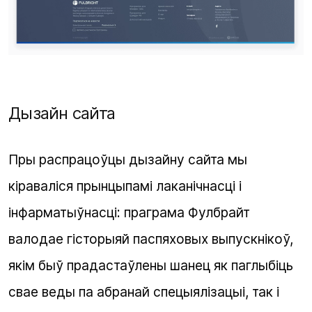
Дызайн сайта
Пры распрацоўцы дызайну сайта мы
кіраваліся прынцыпамі лаканічнасці і
інфарматыўнасці: праграма Фулбрайт
валодае гісторыяй паспяховых выпускнікоў,
якім быў прадастаўлены шанец як паглыбіць
свае веды па абранай спецыялізацыі, так і