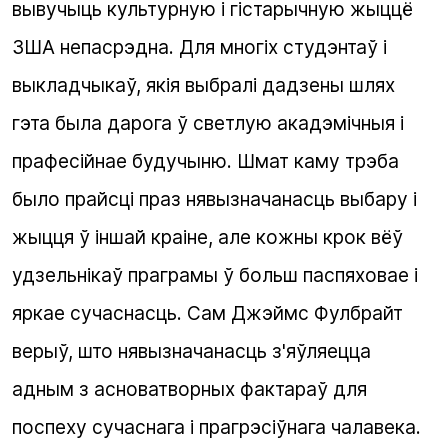
вывучыць культурную і гістарычную жыццё
ЗША непасрэдна. Для многіх студэнтаў і
выкладчыкаў, якія выбралі дадзены шлях
гэта была дарога ў светлую акадэмічныя і
прафесійнае будучыню. Шмат каму трэба
было прайсці праз нявызначанасць выбару і
жыцця ў іншай краіне, але кожны крок вёў
удзельнікаў праграмы ў больш паспяховае і
яркае сучаснасць. Сам Джэймс Фулбрайт
верыў, што нявызначанасць з'яўляецца
адным з асноватворных фактараў для
поспеху сучаснага і прагрэсіўнага чалавека.