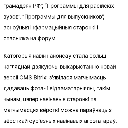
грамадзян РФ”, “Программы для расійскіх
вузов”, “Программы для выпускников”,
асноўныя інфармацыйныя старонкі і
спасылка на форум.
Катэгорыя навін і анонсаў стала больш
нагляднай дзякуючы выкарыстанню новай
версіі CMS Bitrix: з'явілася магчымасць
дадаваць фота- і відэаматэрыялы, такім
чынам, цяпер навінавыя старонкі па
магчымасцях вёрсткі можна параўнаць з
вёрсткай сур'ёзных навінавых агрэгатараў,