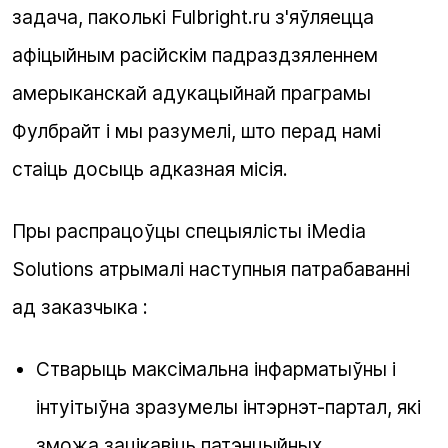
задача, паколькі Fulbright.ru з'яўляецца
афіцыйным расійскім падраздзяленнем
амерыканскай адукацыйнай праграмы
Фулбрайт і мы разумелі, што перад намі
стаіць досыць адказная місія.
Пры распрацоўцы спецыялісты iMedia
Solutions атрымалі наступныя патрабаванні
ад заказчыка :
Стварыць максімальна інфарматыўны і
інтуітыўна зразумелы інтэрнэт-партал, які
зможа зацікавіць патэнцыйных