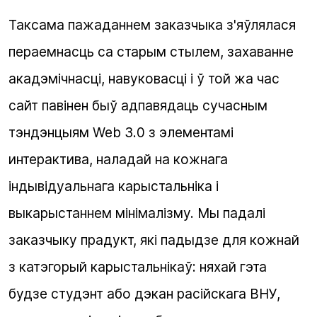
Таксама пажаданнем заказчыка з'яўлялася
пераемнасць са старым стылем, захаванне
акадэмічнасці, навуковасці і ў той жа час
сайт павінен быў адпавядаць сучасным
тэндэнцыям Web 3.0 з элементамі
интерактива, наладай на кожнага
індывідуальнага карыстальніка і
выкарыстаннем мінімалізму. Мы падалі
заказчыку прадукт, які падыдзе для кожнай
з катэгорый карыстальнікаў: няхай гэта
будзе студэнт або дэкан расійскага ВНУ,