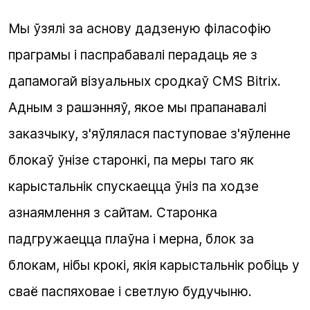
Мы ўзялі за аснову дадзеную філасофію
праграмы і паспрабавалі перадаць яе з
дапамогай візуальных сродкаў CMS Bitrix.
Адным з рашэнняў, якое мы прапанавалі
заказчыку, з'яўлялася паступовае з'яўленне
блокаў ўнізе старонкі, па меры таго як
карыстальнік спускаецца ўніз па ходзе
азнаямлення з сайтам. Старонка
падгружаецца плаўна і мерна, блок за
блокам, нібы крокі, якія карыстальнік робіць у
сваё паспяховае і светлую будучыню.