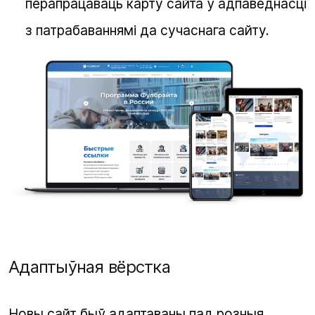
перапрацаваць карту сайта ў адпаведнасці
з патрабаваннямі да сучаснага сайту.
Адаптыўная вёрстка
Новы сайт быў адаптаваны пад розныя