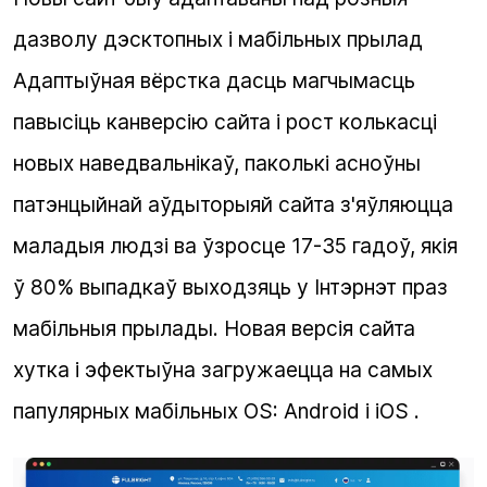
дазволу дэсктопных і мабільных прылад
Адаптыўная вёрстка дасць магчымасць
павысіць канверсію сайта і рост колькасці
новых наведвальнікаў, паколькі асноўны
патэнцыйнай аўдыторыяй сайта з'яўляюцца
маладыя людзі ва ўзросце 17-35 гадоў, якія
ў 80% выпадкаў выходзяць у Інтэрнэт праз
мабільныя прылады. Новая версія сайта
хутка і эфектыўна загружаецца на самых
папулярных мабільных OS: Android і iOS .