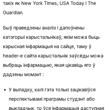
такіх як New York Times, USA Today і The
Guardian.
Быў праведзены аналіз і дапоўнены
катэгорыі карыстальнікаў, якім можа быць
карысная інфармацыя на сайце, таму ў
header-е сайта карыстальнік заўсёды можа
выбраць інфармацыю, якая цікавіць яго ў
дадзены момант :
У выпадку, калі гэта толькі зацікавіўся
перспектывамі праграмы студэнт або
выкладчык, то ўся інфармацыя даступная