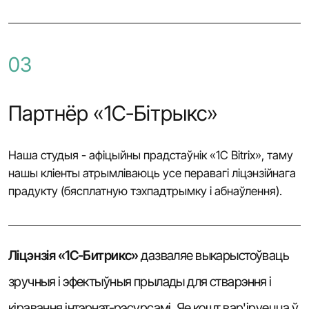
03
Партнёр «1С-Бітрыкс»
Наша студыя - афіцыйны прадстаўнік «1С Bitrix», таму
нашы кліенты атрымліваюць усе перавагі ліцэнзійнага
прадукту (бясплатную тэхпадтрымку і абнаўлення).
Ліцэнзія «1С-Битрикс»
дазваляе выкарыстоўваць
зручныя і эфектыўныя прылады для стварэння і
кіравання інтэрнэт-рэсурсамі. Яе кошт вар'іруецца ў