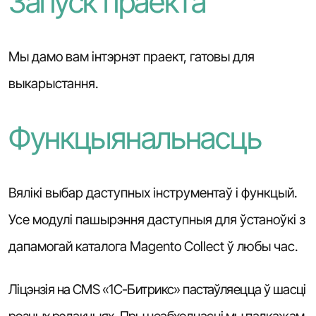
Запуск праекта
Мы дамо вам інтэрнэт праект, гатовы для
выкарыстання.
Функцыянальнасць
Вялікі выбар даступных інструментаў і функцый.
Усе модулі пашырэння даступныя для ўстаноўкі з
дапамогай каталога Magento Collect ў любы час.
Ліцэнзія на CMS «1С-Битрикс» пастаўляецца ў шасці