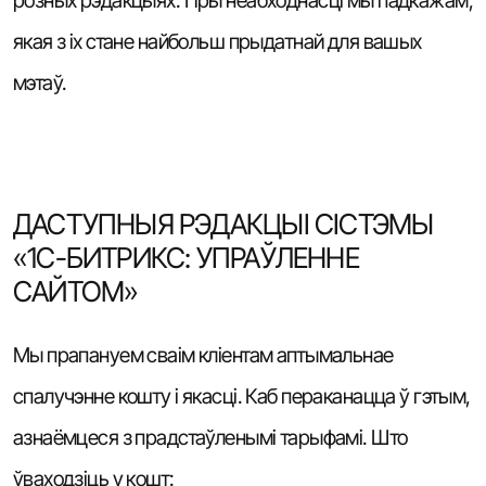
розных рэдакцыях. Пры неабходнасці мы падкажам,
якая з іх стане найбольш прыдатнай для вашых
мэтаў.
ДАСТУПНЫЯ РЭДАКЦЫІ СІСТЭМЫ
«1С-БИТРИКС: УПРАЎЛЕННЕ
САЙТОМ»
Мы прапануем сваім кліентам аптымальнае
спалучэнне кошту і якасці. Каб пераканацца ў гэтым,
азнаёмцеся з прадстаўленымі тарыфамі. Што
ўваходзіць у кошт: