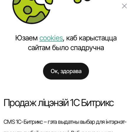
Замовіць праект
Юзаем
cookies
, каб карыстацца
сайтам было спадручна
Ок, здорава
Галоўная
Паслугі
Замовіць сайт
Продаж ліцэнзій 1С Битрикс
Продаж ліцэнзій 1С Битрикс
CMS 1C-Битрикс – гэта выдатны выбар для інтэрнэт-