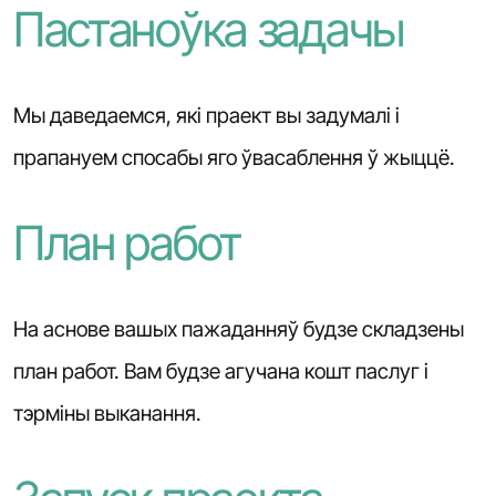
Пастаноўка задачы
Мы даведаемся, які праект вы задумалі і
прапануем спосабы яго ўвасаблення ў жыццё.
План работ
На аснове вашых пажаданняў будзе складзены
план работ. Вам будзе агучана кошт паслуг і
тэрміны выканання.