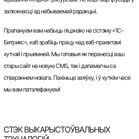
залежнасці ад набываемай рэдакцыі.
Прапануем вам набыць ліцэнзію на сістэму «1С-
Битрикс», каб зрабіць працу над вэб-праектамі
хутчэй і прыемней. Мы гатовыя як перанесці ваш
стары сайт на новую CMS, так і дапамагчы са
стварэннем новага. Пакіньце заяўку, і ў хуткім часе
мы вам патэлефануем!
СТЭК ВЫКАРЫСТОЎВАЛЬНЫХ