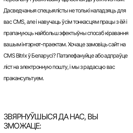
Дасведчаныя спецыялісты не толькі наладзяць для
вас CMS, але і навучаць ўсім тонкасцям працы з ёй і
прапануюць найбольш эфектыўны спосаб кіравання
вашым інтэрнэт-праектам. Хочаце замовіць сайт на
CMS Bitrix ў Беларусі? Патэлефануйце або адпраўце
ліст на электронную пошту, і мы з радасцю вас
пракансультуем.
ЗВЯРНУЎШЫСЯ ДА НАС, ВЫ
ЗМОЖАЦЕ: