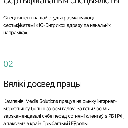
Сертыфікаваныя спецыялісты
Спецыялісты нашай студыі размяшчаюць
сертыфікатамі «1С-Битрикс» адразу па некалькіх
напрамках.
02
Вялікі досвед працы
Кампанія iMedia Solutions працуе на рынку інтэрнэт-
маркетынгу больш за сем гадоў. За гэты час мы
зарэкамендавалі сябе перад сотнямі кліентаў з РБ і РФ,
а таксама з краін Прыбалтыкі і Еўропы.