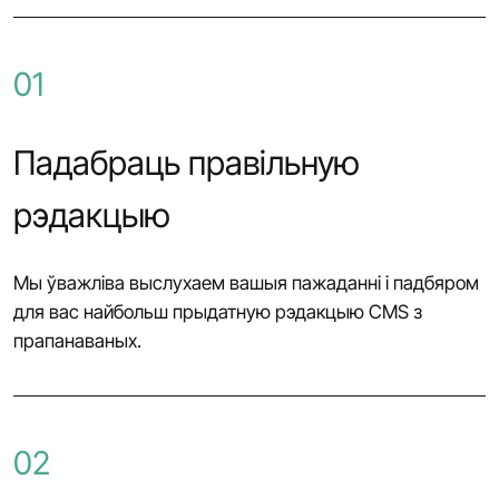
01
Падабраць правільную
рэдакцыю
Мы ўважліва выслухаем вашыя пажаданні і падбяром
для вас найбольш прыдатную рэдакцыю CMS з
прапанаваных.
02