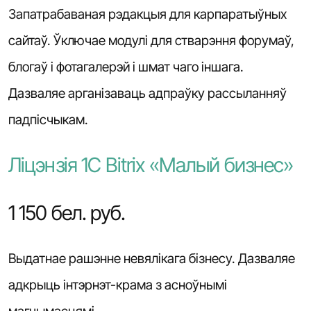
Запатрабаваная рэдакцыя для карпаратыўных
сайтаў. Ўключае модулі для стварэння форумаў,
блогаў і фотагалерэй і шмат чаго іншага.
Дазваляе арганізаваць адпраўку рассыланняў
падпісчыкам.
Ліцэнзія 1С Bitrix «Малый бизнес»
1 150 бел. руб.
Выдатнае рашэнне невялікага бізнесу. Дазваляе
адкрыць інтэрнэт-крама з асноўнымі
магчымасцямі.