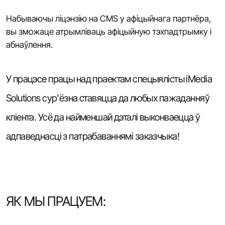
Набываючы ліцэнзію на CMS у афіцыйнага партнёра,
вы зможаце атрымліваць афіцыйную тэхпадтрымку і
абнаўлення.
У працэсе працы над праектам спецыялісты iMedia
Solutions сур'ёзна ставяцца да любых пажаданняў
кліента. Усё да найменшай дэталі выконваецца ў
адпаведнасці з патрабаваннямі заказчыка!
ЯК МЫ ПРАЦУЕМ: