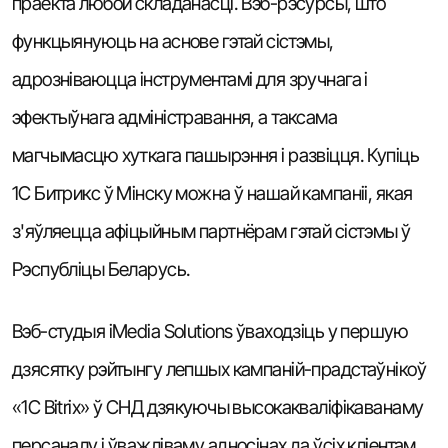
праекта любой складанасці. Вэб-рэсурсы, што
функцыянуюць на аснове гэтай сістэмы,
адрозніваюцца інструментамі для зручнага і
эфектыўнага адміністравання, а таксама
магчымасцю хуткага пашырэння і развіцця. Купіць
1С Битрикс ў Мінску можна ў нашай кампаніі, якая
з'яўляецца афіцыйным партнёрам гэтай сістэмы ў
Рэспубліцы Беларусь.
Вэб-студыя iMedia Solutions ўваходзіць у першую
дзясятку рэйтынгу лепшых кампаній-прадстаўнікоў
«1С Bitrix» ў СНД дзякуючы высокакваліфікаванаму
персаналу і ўважліваму адносінах да ўсіх кліентам.