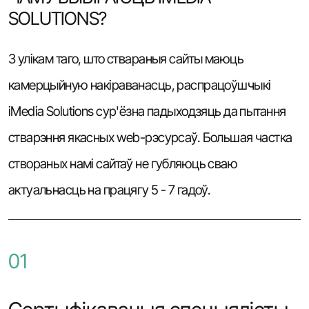
SOLUTIONS?
З улікам таго, што ствараныя сайты маюць
камерцыйную накіраванасць, распрацоўшчыкі
iMedia Solutions сур'ёзна падыходзяць да пытання
стварэння якасных web-рэсурсаў. Большая частка
створаных намі сайтаў не губляюць сваю
актуальнасць на працягу 5 - 7 гадоў.
01