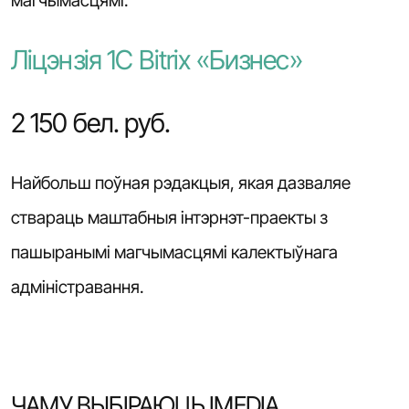
Ліцэнзія 1С Bitrix «Бизнес»
2 150 бел. руб.
Найбольш поўная рэдакцыя, якая дазваляе
ствараць маштабныя інтэрнэт-праекты з
пашыранымі магчымасцямі калектыўнага
адміністравання.
ЧАМУ ВЫБІРАЮЦЬ IMEDIA