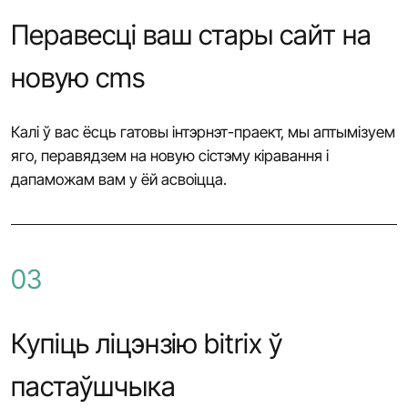
Перавесці ваш стары сайт на
новую cms
Калі ў вас ёсць гатовы інтэрнэт-праект, мы аптымізуем
яго, перавядзем на новую сістэму кіравання і
дапаможам вам у ёй асвоіцца.
03
Купіць ліцэнзію bitrix ў
пастаўшчыка