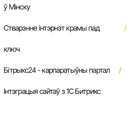
ў Мінску
Стварэнне інтэрнэт крамы пад
ключ
Бітрыкс24 - карпаратыўны партал
Інтэграцыя сайтаў з 1С Битрикс